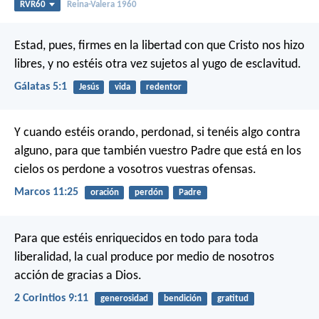
RVR60
Reina-Valera 1960
Estad, pues, firmes en la libertad con que Cristo nos hizo
libres, y no estéis otra vez sujetos al yugo de esclavitud.
Gálatas 5:1
Jesús
vida
redentor
Y cuando estéis orando, perdonad, si tenéis algo contra
alguno, para que también vuestro Padre que está en los
cielos os perdone a vosotros vuestras ofensas.
Marcos 11:25
oración
perdón
Padre
Para que estéis enriquecidos en todo para toda
liberalidad, la cual produce por medio de nosotros
acción de gracias a Dios.
2 Corintios 9:11
generosidad
bendición
gratitud