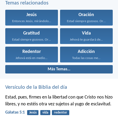
Temas relacionados
Jesús
Oración
Entonces Jesús, mirándolos, dijo...
Estad siempre gozosos. Orad...
Gratitud
Vida
Estad siempre gozosos. Orad...
Jehová te guardará de...
Redentor
Adicción
Jehová está en medio...
Todas las cosas me...
Más Temas...
Versículo de la Biblia del día
Estad, pues, firmes en la libertad con que Cristo nos hizo
libres, y no estéis otra vez sujetos al yugo de esclavitud.
Gálatas 5:1
Jesús
vida
redentor