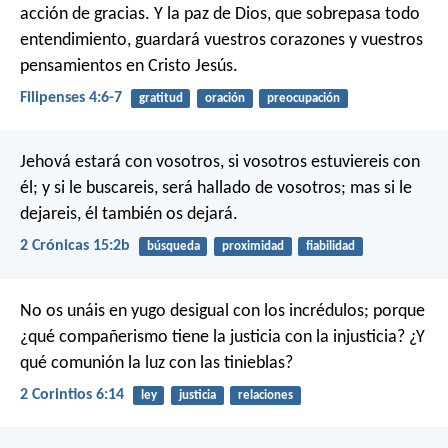
acción de gracias. Y la paz de Dios, que sobrepasa todo
entendimiento, guardará vuestros corazones y vuestros
pensamientos en Cristo Jesús.
Filipenses 4:6-7
gratitud
oración
preocupación
Jehová estará con vosotros, si vosotros estuviereis con
él; y si le buscareis, será hallado de vosotros; mas si le
dejareis, él también os dejará.
2 Crónicas 15:2b
búsqueda
proximidad
fiabilidad
No os unáis en yugo desigual con los incrédulos; porque
¿qué compañerismo tiene la justicia con la injusticia? ¿Y
qué comunión la luz con las tinieblas?
2 Corintios 6:14
ley
justicia
relaciones