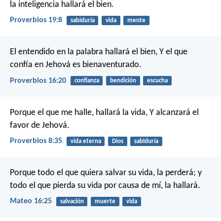
la inteligencia hallará el bien.
Proverbios 19:8
sabiduría
vida
mente
El entendido en la palabra hallará el bien,
Y el que
confía en Jehová es bienaventurado.
Proverbios 16:20
confianza
bendición
escucha
Porque el que me halle, hallará la vida,
Y alcanzará el
favor de Jehová.
Proverbios 8:35
vida eterna
Dios
sabiduría
Porque todo el que quiera salvar su vida, la perderá; y
todo el que pierda su vida por causa de mí, la hallará.
Mateo 16:25
salvación
muerte
vida