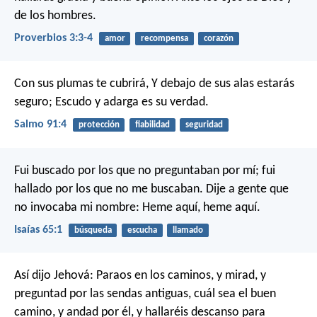
de los hombres.
Proverbios 3:3-4
amor
recompensa
corazón
Con sus plumas te cubrirá,
Y debajo de sus alas estarás
seguro;
Escudo y adarga es su verdad.
Salmo 91:4
protección
fiabilidad
seguridad
Fui buscado por los que no preguntaban por mí;
fui
hallado por los que no me buscaban.
Dije a gente que
no invocaba mi nombre:
Heme aquí, heme aquí.
Isaías 65:1
búsqueda
escucha
llamado
Así dijo Jehová:
Paraos en los caminos, y mirad,
y
preguntad por las sendas antiguas,
cuál sea el buen
camino, y andad por él,
y hallaréis descanso para