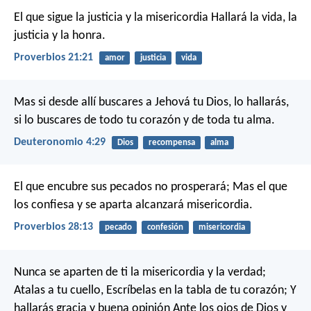
El que sigue la justicia y la misericordia
Hallará la vida, la
justicia y la honra.
Proverbios 21:21
amor
justicia
vida
Mas si desde allí buscares a Jehová tu Dios, lo hallarás,
si lo buscares de todo tu corazón y de toda tu alma.
Deuteronomio 4:29
Dios
recompensa
alma
El que encubre sus pecados no prosperará;
Mas el que
los confiesa y se aparta alcanzará misericordia.
Proverbios 28:13
pecado
confesión
misericordia
Nunca se aparten de ti la misericordia y la verdad;
Atalas a tu cuello,
Escríbelas en la tabla de tu corazón;
Y
hallarás gracia y buena opinión
Ante los ojos de Dios y