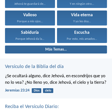
Jehová te guardará de...
Y en ningún otro...
Valioso
Vida eterna
Porque a mis ojos...
Y yo les doy...
Sabiduría
Escucha
Porque Jehová da la...
Por esto, mis amados...
Más Temas...
Versículo de la Biblia del día
¿Se ocultará alguno, dice Jehová, en escondrijos que yo
no lo vea?
¿No lleno yo, dice Jehová, el cielo y la tierra?
Jeremías 23:24
Dios
cielo
Reciba el Versículo Diario: