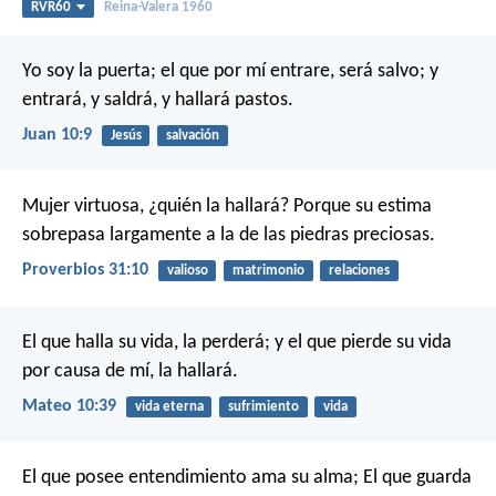
RVR60
Reina-Valera 1960
Yo soy la puerta; el que por mí entrare, será salvo; y
entrará, y saldrá, y hallará pastos.
Juan 10:9
Jesús
salvación
Mujer virtuosa, ¿quién la hallará?
Porque su estima
sobrepasa largamente a la de las piedras preciosas.
Proverbios 31:10
valioso
matrimonio
relaciones
El que halla su vida, la perderá; y el que pierde su vida
por causa de mí, la hallará.
Mateo 10:39
vida eterna
sufrimiento
vida
El que posee entendimiento ama su alma;
El que guarda