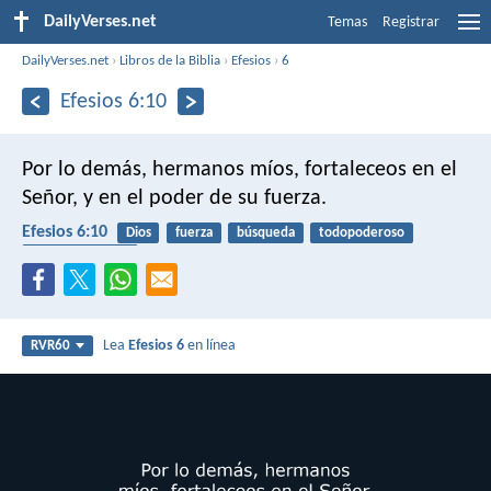
DailyVerses.net
Temas
Registrar
DailyVerses.net
›
Libros de la Biblia
›
Efesios
›
6
Efesios 6:10
Por lo demás, hermanos míos, fortaleceos en el
Señor, y en el poder de su fuerza.
Efesios 6:10
Dios
fuerza
búsqueda
todopoderoso
guerra espiritual
Lea
Efesios 6
en línea
RVR60