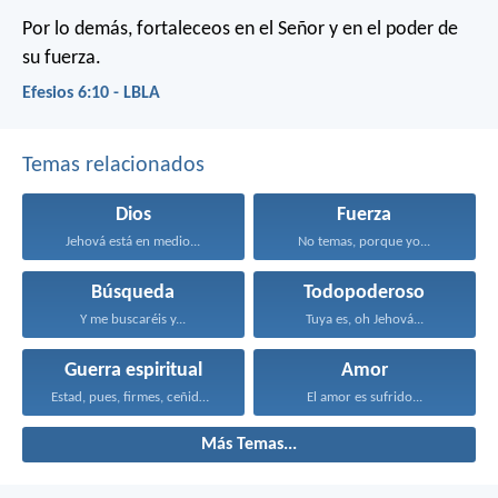
Por lo demás, fortaleceos en el Señor y en el poder de
su fuerza.
Efesios 6:10 - LBLA
Temas relacionados
Dios
Fuerza
Jehová está en medio...
No temas, porque yo...
Búsqueda
Todopoderoso
Y me buscaréis y...
Tuya es, oh Jehová...
Guerra espiritual
Amor
Estad, pues, firmes, ceñidos...
El amor es sufrido...
Más Temas...