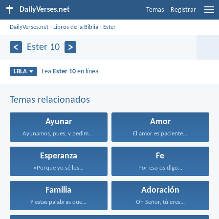
DailyVerses.net
Temas
Registrar
DailyVerses.net
›
Libros de la Biblia
›
Ester
Ester 10
Lea
Ester 10
en línea
LBLA
Temas relacionados
Ayunar
Amor
Ayunamos, pues, y pedimos...
El amor es paciente...
Esperanza
Fe
«Porque yo sé los...
Por eso os digo...
Familia
Adoración
Y estas palabras que...
Oh Señor, tú eres...