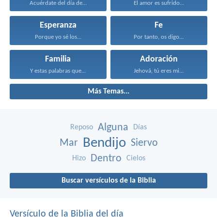
Acuérdate del día de...
El amor es sufrido...
Esperanza
Fe
Porque yo sé los...
Por tanto, os digo...
Familia
Adoración
Y estas palabras que...
Jehová, tú eres mi...
Más Temas...
Alguna
Reposo
Días
Bendijo
Mar
Siervo
Dentro
Hizo
Cielos
Buscar versículos de la Biblia
Versículo de la Biblia del día