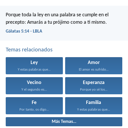
Porque toda la ley en una palabra se cumple en el
precepto: Amarás a tu prójimo como a ti mismo.
Gálatas 5:14 - LBLA
Temas relacionados
Ley
Amor
Y estas palabras que...
El amor es sufrido...
Vecino
Esperanza
Y el segundo es...
Porque yo sé los...
Fe
Familia
Por tanto, os digo...
Y estas palabras que...
Más Temas...