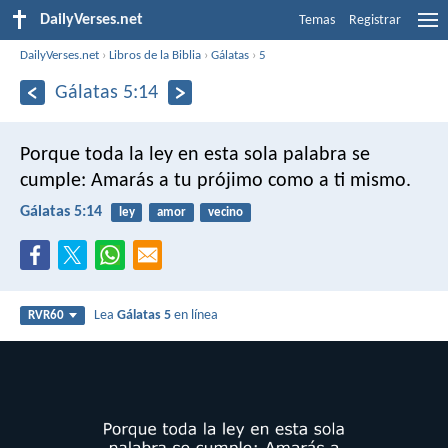
DailyVerses.net
Temas
Registrar
DailyVerses.net
›
Libros de la Biblia
›
Gálatas
›
5
Gálatas 5:14
Porque toda la ley en esta sola palabra se
cumple: Amarás a tu prójimo como a ti mismo.
Gálatas 5:14
ley
amor
vecino
Lea
Gálatas 5
en línea
RVR60