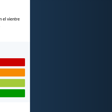
 el vientre
.