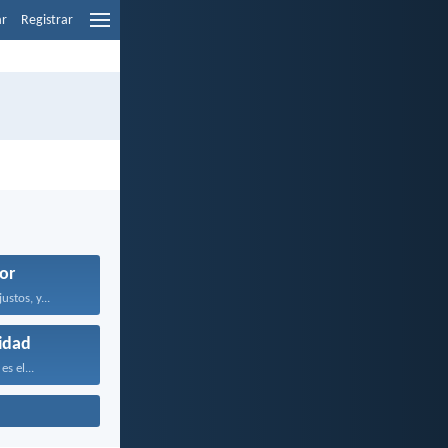
ar
Registrar
or
ustos, y...
lidad
es el...