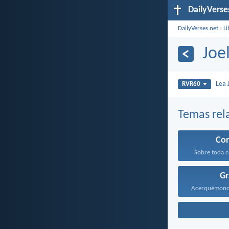
DailyVerse
DailyVerses.net
›
Li
Joe
Lea
RVR60
Temas rel
Co
Sobre toda c
Gr