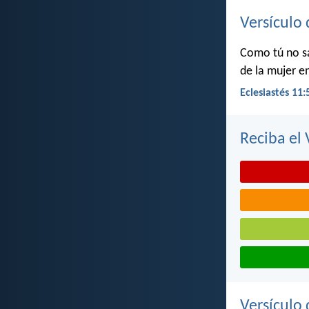
Versículo 
Como tú no sa
de la mujer en
Eclesiastés 11:
Reciba el 
Versículo 