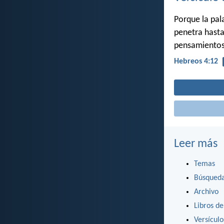
Porque la pal
penetra hasta 
pensamientos 
Hebreos 4:12
Leer más
Temas
Búsqued
Archivo
Libros de
Versícul