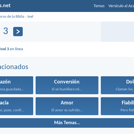
s.net
Temas
Versículo al Az
bros de la Biblia
›
Joel
l 3
Joel 3
en línea
acionados
razón
Conversión
Dol
osa guardada...
Si se humillare mi...
Claman los j
acia
Amor
Fiabi
Acerquémonos, pues, confiadamente al...
El amor es sufrido...
Pero fiel 
Más Temas...