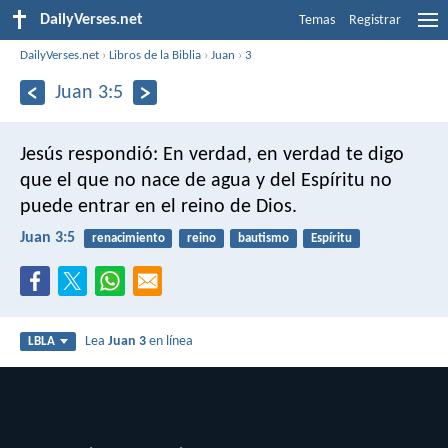
DailyVerses.net
Temas
Registrar
DailyVerses.net
›
Libros de la Biblia
›
Juan
›
3
Juan 3:5
Jesús respondió: En verdad, en verdad te digo
que el que no nace de agua y del Espíritu no
puede entrar en el reino de Dios.
Juan 3:5
renacimiento
reino
bautismo
Espíritu
Lea
Juan 3
en línea
LBLA