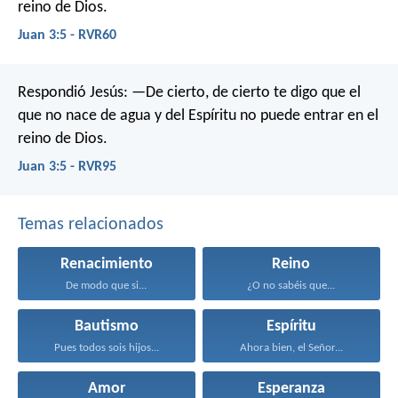
reino de Dios.
Juan 3:5 - RVR60
Respondió Jesús: —De cierto, de cierto te digo que el
que no nace de agua y del Espíritu no puede entrar en el
reino de Dios.
Juan 3:5 - RVR95
Temas relacionados
Renacimiento
Reino
De modo que si...
¿O no sabéis que...
Bautismo
Espíritu
Pues todos sois hijos...
Ahora bien, el Señor...
Amor
Esperanza