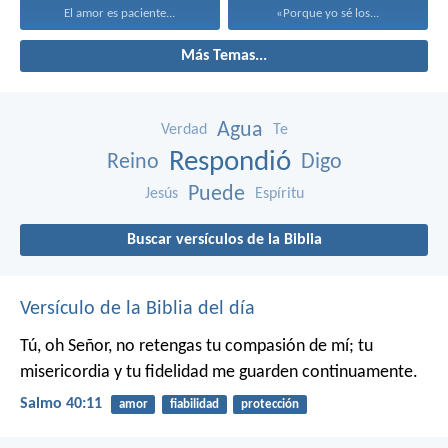
El amor es paciente...
«Porque yo sé los...
Más Temas...
Agua
Verdad
Te
Respondió
Reino
Digo
Puede
Jesús
Espíritu
Buscar versículos de la Biblia
Versículo de la Biblia del día
Tú, oh Señor, no retengas tu compasión de mí;
tu
misericordia y tu fidelidad me guarden continuamente.
Salmo 40:11
amor
fiabilidad
protección