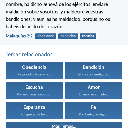
nombre, ha dicho Jehová de los ejércitos, enviaré
maldición sobre vosotros, y maldeciré vuestras
bendiciones; y aun las he maldecido, porque no os
habéis decidido de corazón.
Malaquías 2:2
obediencia
bendición
escucha
Temas relacionados
Obediencia
Bendición
Respondió Jesús y le...
Jehová te bendiga, y...
Escucha
Amor
Por esto, mis amados...
El amor es sufrido...
Esperanza
Fe
Porque yo sé los...
Por tanto, os digo...
Más Temas...