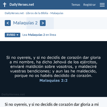
DailyVerses.net
Temas
Registrar
DailyVerses.net
›
Libros de la Biblia
›
Malaquías
Malaquías 2
Lea
Malaquías 2
en línea
RVR60
Si no oyereis, y si no decidís de corazón dar gloria a mi