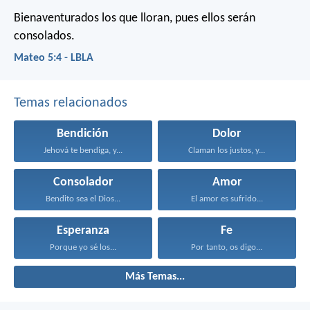
Bienaventurados los que lloran, pues ellos serán
consolados.
Mateo 5:4 - LBLA
Temas relacionados
Bendición
Dolor
Jehová te bendiga, y...
Claman los justos, y...
Consolador
Amor
Bendito sea el Dios...
El amor es sufrido...
Esperanza
Fe
Porque yo sé los...
Por tanto, os digo...
Más Temas...