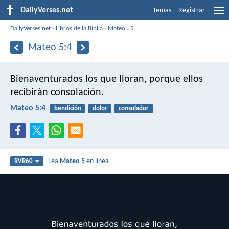
DailyVerses.net
Temas
Registrar
DailyVerses.net
›
Libros de la Biblia
›
Mateo
›
5
Mateo 5:4
Bienaventurados los que lloran,
porque ellos
recibirán consolación.
Mateo 5:4
bendición
dolor
consolador
Lea
Mateo 5
en línea
RVR60