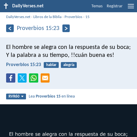
DailyVerses.net
Temas
Registrar
DailyVerses.net
›
Libros de la Biblia
›
Proverbios
›
15
Proverbios 15:23
El hombre se alegra con la respuesta de su boca;
Y la palabra a su tiempo, !!cuán buena es!
Proverbios 15:23
hablar
alegría
Lea
Proverbios 15
en línea
RVR60