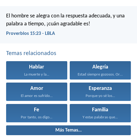
El hombre se alegra con la respuesta adecuada,
y una
palabra a tiempo, ¡cuán agradable es!
Proverbios 15:23 - LBLA
Temas relacionados
Hablar
Alegría
La muerte y la...
Estad siempre gozosos. Orad...
Amor
Esperanza
El amor es sufrido...
Porque yo sé los...
Fe
Familia
Por tanto, os digo...
Y estas palabras que...
Más Temas...