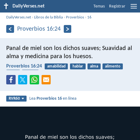
DailyVerses.net
Temas
Registrar
DailyVerses.net
›
Libros de la Biblia
›
Proverbios
›
16
Proverbios 16:24
Panal de miel son los dichos suaves;
Suavidad al
alma y medicina para los huesos.
Proverbios 16:24
amabilidad
hablar
alma
alimento
salud
cuerpo
Lea
Proverbios 16
en línea
RVR60