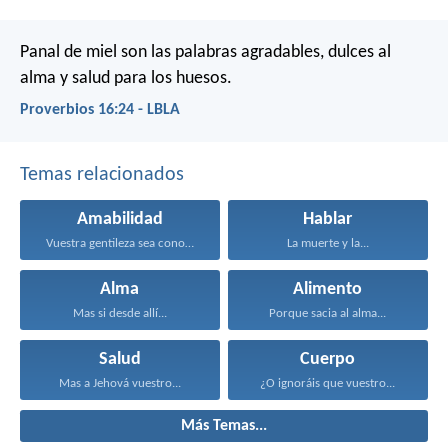
Panal de miel son las palabras agradables,
dulces al
alma y salud para los huesos.
Proverbios 16:24 - LBLA
Temas relacionados
Amabilidad
Hablar
Vuestra gentileza sea conocida...
La muerte y la...
Alma
Alimento
Mas si desde allí...
Porque sacia al alma...
Salud
Cuerpo
Mas a Jehová vuestro...
¿O ignoráis que vuestro...
Más Temas...