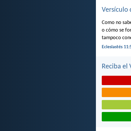
Versículo 
Como no sabes
o cómo se for
tampoco conoc
Eclesiastés 11:
Reciba el 