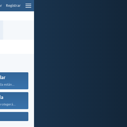
ar
Registrar
lar
a están...
da
rotegerá...