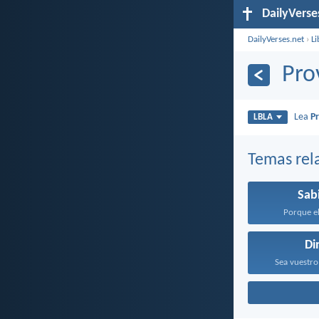
DailyVerse
DailyVerses.net
›
Li
Pro
Lea
P
LBLA
Temas rel
Sab
Porque el
Di
Sea vuestro 