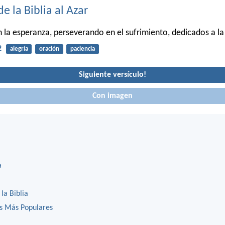
de la Biblia al Azar
la esperanza, perseverando en el sufrimiento, dedicados a la
2
alegría
oración
paciencia
Siguiente versículo!
Con imagen
a
 la Biblia
os Más Populares