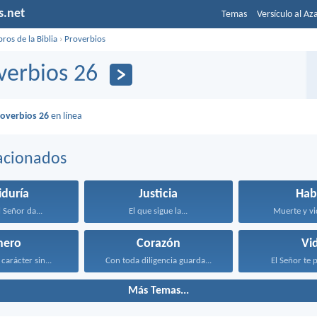
s.net
Temas
Versículo al Az
bros de la Biblia
›
Proverbios
verbios 26
roverbios 26
en línea
acionados
iduría
Justicia
Hab
 Señor da...
El que sigue la...
Muerte y vid
nero
Corazón
Vi
carácter sin...
Con toda diligencia guarda...
El Señor te p
Más Temas...