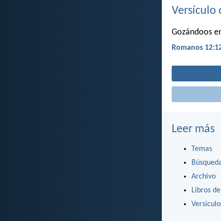
Versículo 
Gozándoos en 
Romanos 12:1
Leer más
Temas
Búsqued
Archivo
Libros de
Versícul