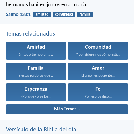
hermanos habiten juntos en armonía.
Salmo 133:1
amistad
comunidad
familia
Temas relacionados
Amistad
Comunidad
En todo tiempo ama...
Y consideremos cómo estimularnos...
Familia
Amor
Y estas palabras que...
El amor es paciente...
Esperanza
Fe
«Porque yo sé los...
Por eso os digo...
Más Temas...
Versículo de la Biblia del día