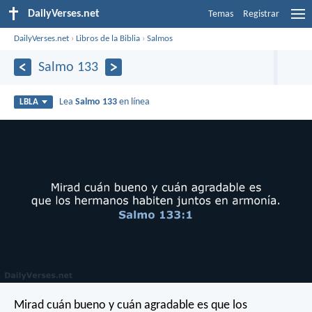
DailyVerses.net
Temas
Registrar
DailyVerses.net
›
Libros de la Biblia
›
Salmos
Salmo 133
Lea
Salmo 133
en línea
LBLA
Mirad cuán bueno y cuán agradable es
que los