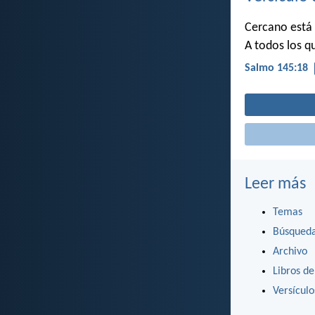
Cercano está 
A todos los q
Salmo 145:18
Leer más
Temas
Búsqued
Archivo
Libros de
Versícul