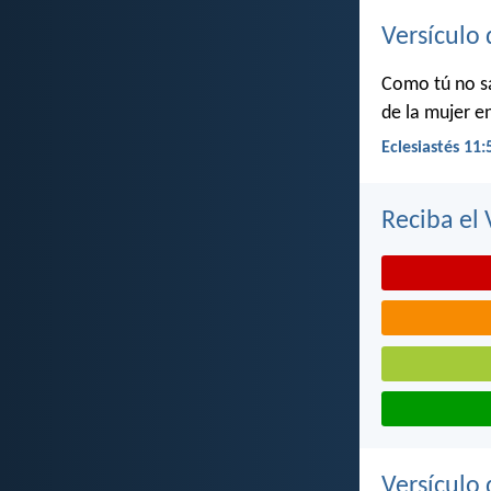
Versículo 
Como tú no sa
de la mujer en
Eclesiastés 11:
Reciba el 
Versículo 