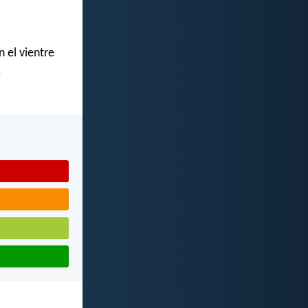
 el vientre
.