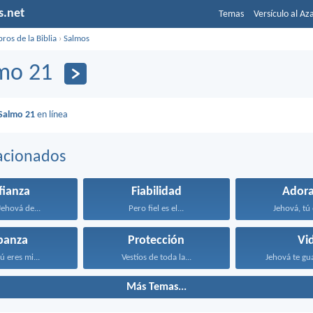
s.net
Temas
Versículo al Az
bros de la Biblia
›
Salmos
mo 21
Salmo 21
en línea
acionados
fianza
Fiabilidad
Adora
Jehová de...
Pero fiel es el...
Jehová, tú 
banza
Protección
Vi
ú eres mi...
Vestíos de toda la...
Jehová te gua
Más Temas...