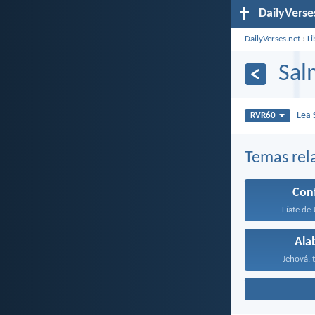
DailyVerse
DailyVerses.net
›
Li
Sal
Lea
RVR60
Temas rel
Con
Fíate de 
Ala
Jehová, t