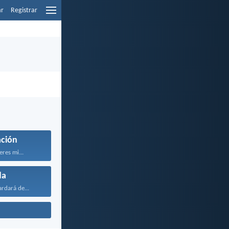
ar
Registrar
ción
eres mi...
da
rdará de...