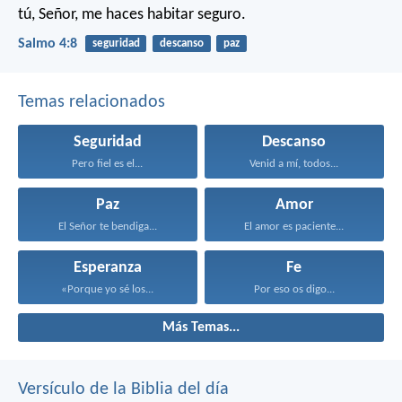
tú, Señor, me haces habitar seguro.
Salmo 4:8
seguridad
descanso
paz
Temas relacionados
Seguridad
Descanso
Pero fiel es el...
Venid a mí, todos...
Paz
Amor
El Señor te bendiga...
El amor es paciente...
Esperanza
Fe
«Porque yo sé los...
Por eso os digo...
Más Temas...
Versículo de la Biblia del día