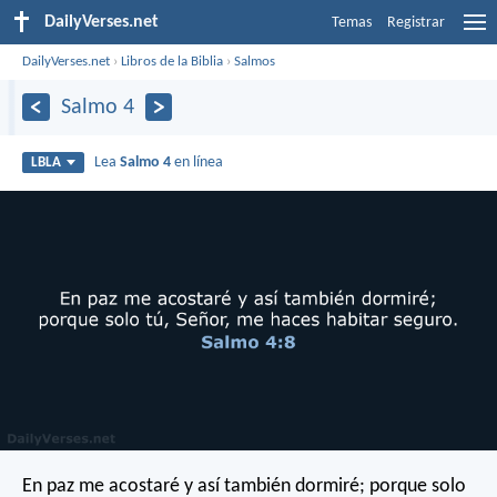
DailyVerses.net
Temas
Registrar
DailyVerses.net
›
Libros de la Biblia
›
Salmos
Salmo 4
Lea
Salmo 4
en línea
LBLA
En paz me acostaré y así también dormiré;
porque solo