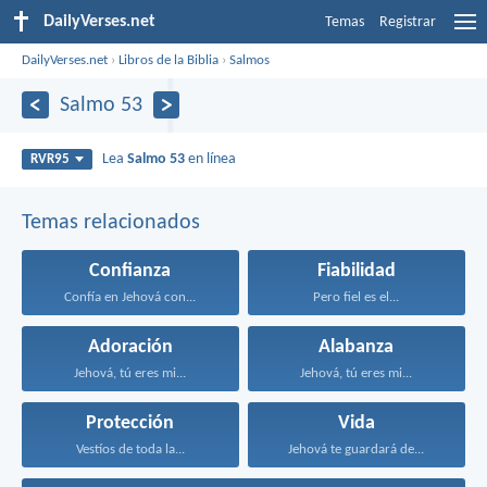
DailyVerses.net
Temas
Registrar
DailyVerses.net
›
Libros de la Biblia
›
Salmos
Salmo 53
Lea
Salmo 53
en línea
RVR95
Temas relacionados
Confianza
Fiabilidad
Confía en Jehová con...
Pero fiel es el...
Adoración
Alabanza
Jehová, tú eres mi...
Jehová, tú eres mi...
Protección
Vida
Vestíos de toda la...
Jehová te guardará de...