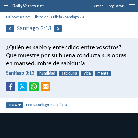
DailyVerses.net
Temas
Registrar
DailyVerses.net
›
Libros de la Biblia
›
Santiago
›
3
Santiago 3:13
¿Quién es sabio y entendido entre vosotros?
Que muestre por su buena conducta sus obras
en mansedumbre de sabiduría.
Santiago 3:13
humildad
sabiduría
vida
mente
Lea
Santiago 3
en línea
LBLA