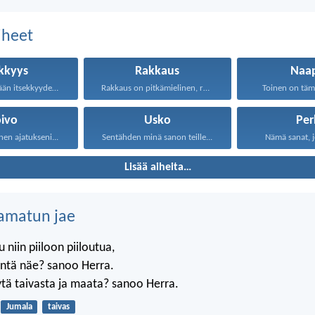
aiheet
ekkyys
Rakkaus
Naap
Ettekä tee mitään itsekkyydestä...
Rakkaus on pitkämielinen, rakkaus...
Toinen on tämä
oivo
Usko
Per
nen ajatukseni...
Sentähden minä sanon teille...
Nämä sanat, j
Lisää aiheita…
amatun jae
 niin piiloon piiloutua,
äntä näe? sanoo Herra.
tä taivasta ja maata? sanoo Herra.
Jumala
taivas