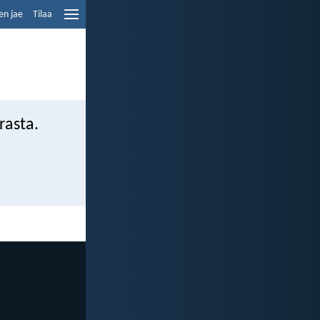
en jae
Tilaa
rasta.