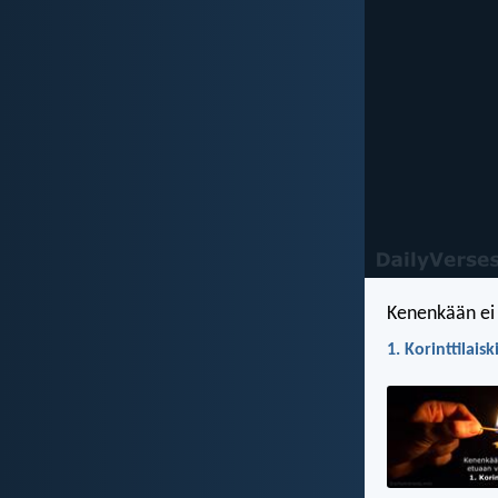
Kenenkään ei 
1. Korinttilaisk