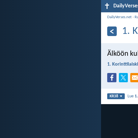
DailyVerse
DailyVerses.net
›
R
1. K
Älköön ku
1. Korinttilaisk
Lue
1.
KR38