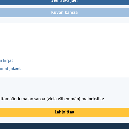
Seuraava jae!
Kuvan kanssa
 kirjat
mmat jakeet
ittämään Jumalan sanaa (vielä vähemmän) mainoksilla:
Lahjoittaa