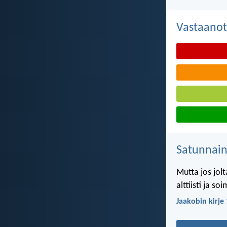
Vastaanot
Satunnai
Mutta jos jolt
alttiisti ja s
Jaakobin kirje 