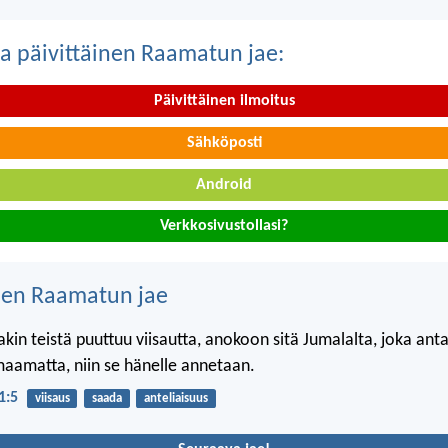
a päivittäinen Raamatun jae:
Päivittäinen ilmoitus
Sähköposti
Android
Verkkosivustollasi?
nen Raamatun jae
akin teistä puuttuu viisautta, anokoon sitä Jumalalta, joka anta
oimaamatta, niin se hänelle annetaan.
1:5
viisaus
saada
anteliaisuus