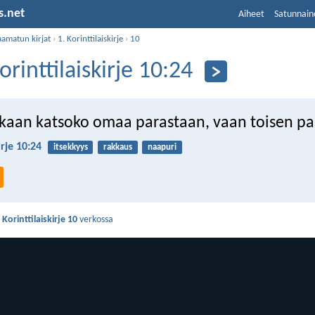
s.net
Aiheet
Satunnain
aamatun kirjat
›
1. Korinttilaiskirje
›
10
orinttilaiskirje 10:24
kaan katsoko omaa parastaan, vaan toisen pa
irje 10:24
itsekkyys
rakkaus
naapuri
 Korinttilaiskirje 10
verkossa