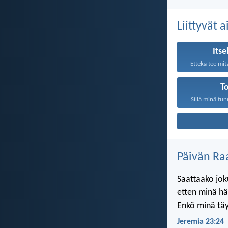
Liittyvät 
Its
T
Sillä minä tun
Päivän Ra
Saattaako joku
etten minä h
Enkö minä täy
Jeremia 23:24