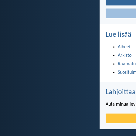
Lue lisää
Aiheet
Arkisto
Raamatun
Suositui
Lahjoittaa
Auta minua lev