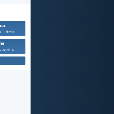
uri
: 'Rakasta...
he
otka minä...