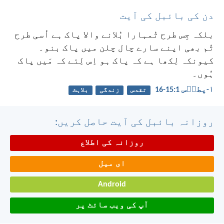
دن کی بائبل کی آیت
بلکہ جِس طرح تُمہارا بُلانے والا پاک ہے اُسی طرح
تُم بھی اپنے سارے چال چلن میں پاک بنو۔
کیونکہ لِکھا ہے کہ پاک ہو اِس لِئے کہ مَیں پاک
ہُوں۔
۱-پطرؔس 1:‏15-‏16
تقدس
زندگی
بلاہٹ
روزانہ بائبل کی آیت حاصل کریں:
روزانہ کی اطلاع
ای میل
Android
آپ کی ویب سائٹ پر