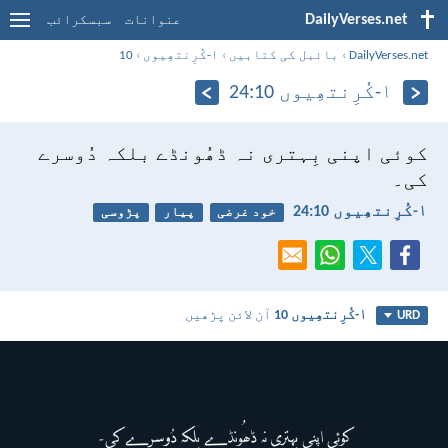
DailyVerses.net
عنوانات
سبسکرائب
DailyVerses.net
›
بائبل کی کتابیں
›
۱-کُرِنتھِیوں
›
10
۱-کُرِنتھِیوں 10:‏24
کوئی اپنی بِہتری نہ ڈھُونڈے بلکہ دُوسرے
کی۔
۱-کُرِنتھِیوں 10:‏24
خود غرضی
پیار
پڑوسی
۱-کُرِنتھِیوں 10
آن لائن پڑھیں
URD