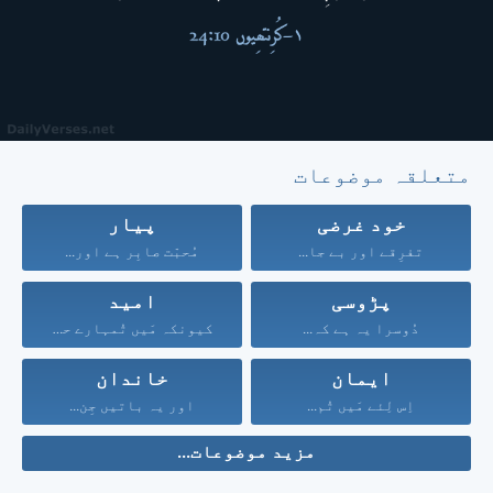
متعلقہ موضوعات
خود غرضی
پیار
تفرِقے اور بے جا...
مُحبّت صابِر ہے اور...
پڑوسی
امید
دُوسرا یہ ہے کہ...
کیونکہ مَیں تُمہارے حق...
ایمان
خاندان
اِس لِئے مَیں تُم...
اور یہ باتیں جِن...
مزید موضوعات...