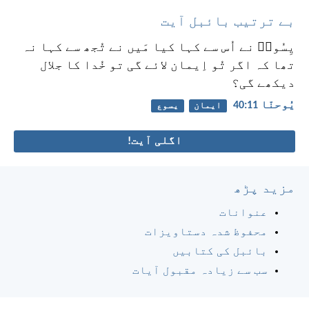
بے ترتیب بائبل آیت
یِسُوعؔ نے اُس سے کہا کیا مَیں نے تُجھ سے کہا نہ
تھا کہ اگر تُو اِیمان لائے گی تو خُدا کا جلال
دیکھے گی؟
یُوحنّا 11:‏40
ایمان
یسوع
اگلی آیت!
مزید پڑھ
عنوانات
محفوظ شدہ دستاویزات
بائبل کی کتابیں
سب سے زیادہ مقبول آیات