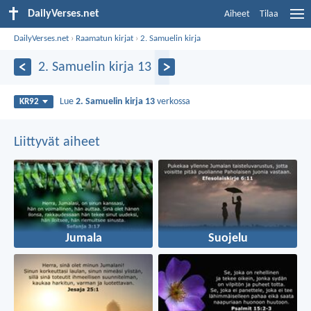
DailyVerses.net
Aiheet
Tilaa
DailyVerses.net
›
Raamatun kirjat
›
2. Samuelin kirja
2. Samuelin kirja 13
Lue
2. Samuelin kirja 13
verkossa
KR92
Liittyvät aiheet
Jumala
Suojelu