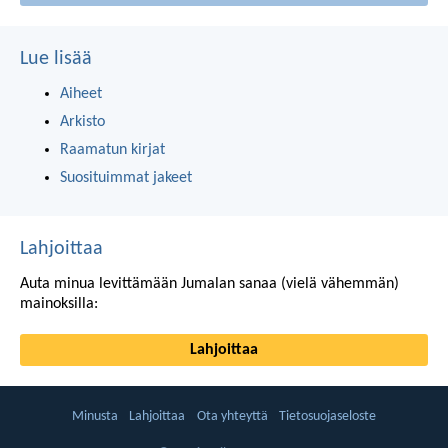
Lue lisää
Aiheet
Arkisto
Raamatun kirjat
Suosituimmat jakeet
Lahjoittaa
Auta minua levittämään Jumalan sanaa (vielä vähemmän)
mainoksilla:
Lahjoittaa
Minusta
Lahjoittaa
Ota yhteyttä
Tietosuojaseloste