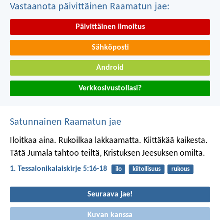
Vastaanota päivittäinen Raamatun jae:
Päivittäinen ilmoitus
Sähköposti
Android
Verkkosivustollasi?
Satunnainen Raamatun jae
Iloitkaa aina. Rukoilkaa lakkaamatta. Kiittäkää kaikesta.
Tätä Jumala tahtoo teiltä, Kristuksen Jeesuksen omilta.
1. Tessalonikalaiskirje 5:16-18
ilo
kiitollisuus
rukous
Seuraava jae!
Kuvan kanssa