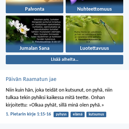
Palvonta
Nuhteettomuus
Jumalan Sana
Luotettavuus
Lisää aiheita…
Päivän Raamatun jae
Niin kuin hän, joka teidät on kutsunut, on pyhä, niin
tulkaa tekin pyhiksi kaikessa mitä teette. Onhan
kirjoitettu: »Olkaa pyhät, sillä minä olen pyhä.»
1. Pietarin kirje 1:15-16
pyhyys
elämä
kutsumus