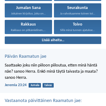
Jumalan Sana
Seurakunta
Jokainen kirjoitus, joka on...
Ja valvokaamme toinen toistamme...
Rakkaus
Toivo
Rakkaus on pitkämielinen, rakkaus...
Sillä minä tunnen ajatukseni...
Lisää aiheita…
Päivän Raamatun jae
Saattaako joku niin piiloon piiloutua,
etten minä häntä
näe? sanoo Herra.
Enkö minä täytä taivasta ja maata?
sanoo Herra.
Jeremia 23:24
Jumala
taivas
Vastaanota päivittäinen Raamatun jae: