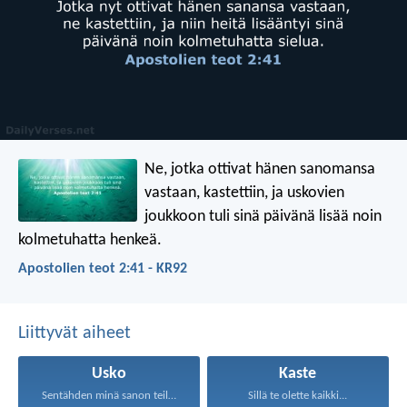
Ne, jotka ottivat hänen sanomansa
vastaan, kastettiin, ja uskovien
joukkoon tuli sinä päivänä lisää noin
kolmetuhatta henkeä.
Apostolien teot 2:41 - KR92
Liittyvät aiheet
Usko
Kaste
Sentähden minä sanon teille...
Sillä te olette kaikki...