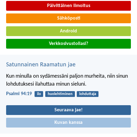
Päivittäinen ilmoitus
Sähköposti
Android
Verkkosivustollasi?
Satunnainen Raamatun jae
Kun minulla on sydämessäni paljon murheita,
niin sinun
lohdutuksesi ilahuttaa minun sieluni.
Psalmi 94:19
ilo
huolehtiminen
lohduttaja
Seuraava jae!
Kuvan kanssa