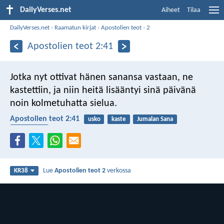
DailyVerses.net
Aiheet
Tilaa
DailyVerses.net
›
Raamatun kirjat
›
Apostolien teot
›
2
Apostolien teot 2:41
Jotka nyt ottivat hänen sanansa vastaan, ne
kastettiin, ja niin heitä lisääntyi sinä päivänä
noin kolmetuhatta sielua.
Apostolien teot 2:41
usko
kaste
Jumalan Sana
seurakunta
Lue
Apostolien teot 2
verkossa
KR38