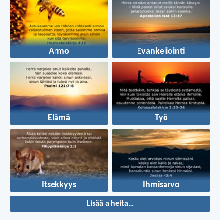
Armo
Evankeliointi
Elämä
Työ
Itsekkyys
Ihmisarvo
Lisää aiheita…