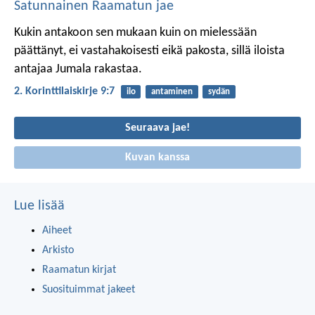
Satunnainen Raamatun jae
Kukin antakoon sen mukaan kuin on mielessään
päättänyt, ei vastahakoisesti eikä pakosta, sillä iloista
antajaa Jumala rakastaa.
2. Korinttilaiskirje 9:7
ilo
antaminen
sydän
Seuraava jae!
Kuvan kanssa
Lue lisää
Aiheet
Arkisto
Raamatun kirjat
Suosituimmat jakeet