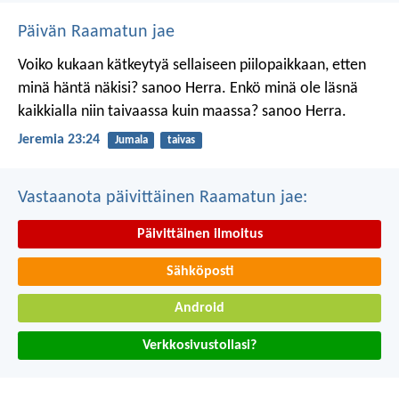
Päivän Raamatun jae
Voiko kukaan kätkeytyä sellaiseen piilopaikkaan, etten
minä häntä näkisi? sanoo Herra.
Enkö minä ole läsnä
kaikkialla niin taivaassa kuin maassa? sanoo Herra.
Jeremia 23:24
Jumala
taivas
Vastaanota päivittäinen Raamatun jae:
Päivittäinen ilmoitus
Sähköposti
Android
Verkkosivustollasi?