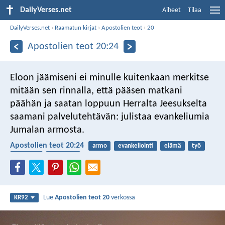
DailyVerses.net
Aiheet
Tilaa
DailyVerses.net
›
Raamatun kirjat
›
Apostolien teot
›
20
Apostolien teot 20:24
Eloon jäämiseni ei minulle kuitenkaan merkitse
mitään sen rinnalla, että pääsen matkani
päähän ja saatan loppuun Herralta Jeesukselta
saamani palvelutehtävän: julistaa evankeliumia
Jumalan armosta.
Apostolien teot 20:24
armo
evankeliointi
elämä
työ
itsekkyys
ihmisarvo
Lue
Apostolien teot 20
verkossa
KR92