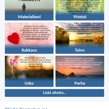
Materialismi
Yhteisö
Rakkaus
Toivo
Usko
Perhe
Lisää aiheita…