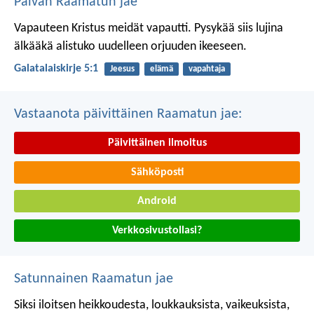
Päivän Raamatun jae
Vapauteen Kristus meidät vapautti. Pysykää siis lujina
älkääkä alistuko uudelleen orjuuden ikeeseen.
Galatalaiskirje 5:1
Jeesus
elämä
vapahtaja
Vastaanota päivittäinen Raamatun jae:
Päivittäinen ilmoitus
Sähköposti
Android
Verkkosivustollasi?
Satunnainen Raamatun jae
Siksi iloitsen heikkoudesta, loukkauksista, vaikeuksista,