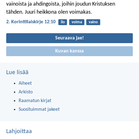
vainoista ja ahdingoista, joihin joudun Kristuksen
tähden. Juuri heikkona olen voimakas.
2. Korinttilaiskirje 12:10
ilo
voima
vaino
Seuraava jae!
Kuvan kanssa
Lue lisää
Aiheet
Arkisto
Raamatun kirjat
Suosituimmat jakeet
Lahjoittaa