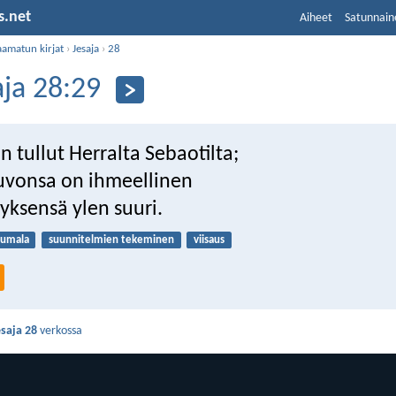
s.net
Aiheet
Satunnain
aamatun kirjat
›
Jesaja
›
28
aja 28:29
 tullut Herralta Sebaotilta;
vonsa on ihmeellinen
yksensä ylen suuri.
Jumala
suunnitelmien tekeminen
viisaus
esaja 28
verkossa