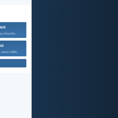
aus
a viisautta...
ko
anon teille...