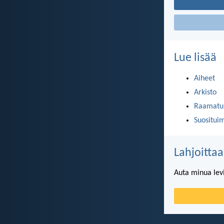
Lue lisää
Aiheet
Arkisto
Raamatun
Suositui
Lahjoittaa
Auta minua lev