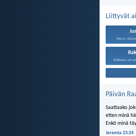
Liittyvät 
Ju
Herra, sinun
Ra
Päivän Ra
Saattaako joku
etten minä h
Enkö minä täy
Jeremia 23:24