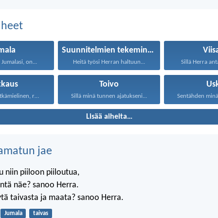
aiheet
mala
Suunnitelmien tekeminen
Viis
 Jumalasi, on...
Heitä työsi Herran haltuun...
Sillä Herra anta
kkaus
Toivo
Us
Rakkaus on pitkämielinen, rakkaus...
Sillä minä tunnen ajatukseni...
Sentähden minä s
Lisää aiheita…
amatun jae
 niin piiloon piiloutua,
äntä näe? sanoo Herra.
tä taivasta ja maata? sanoo Herra.
Jumala
taivas