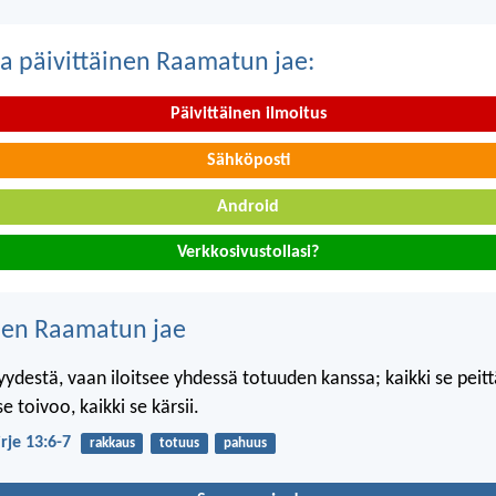
a päivittäinen Raamatun jae:
Päivittäinen ilmoitus
Sähköposti
Android
Verkkosivustollasi?
nen Raamatun jae
ryydestä, vaan iloitsee yhdessä totuuden kanssa; kaikki se peitt
e toivoo, kaikki se kärsii.
irje 13:6-7
rakkaus
totuus
pahuus