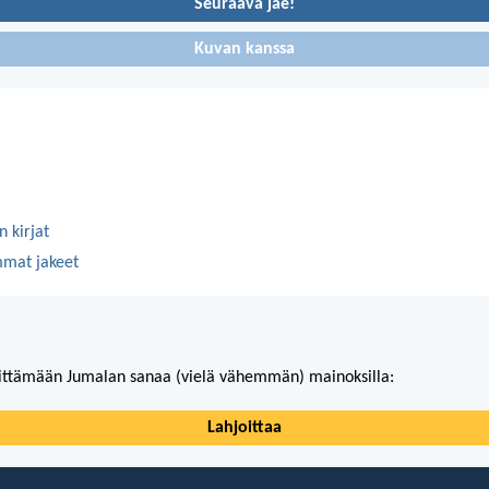
Seuraava jae!
Kuvan kanssa
 kirjat
mmat jakeet
ittämään Jumalan sanaa (vielä vähemmän) mainoksilla:
Lahjoittaa