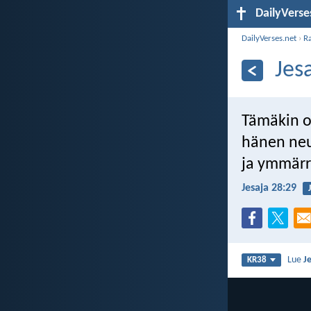
DailyVerse
DailyVerses.net
›
R
Jes
Tämäkin on
hänen neu
ja ymmärr
Jesaja 28:29
Lue
J
KR38