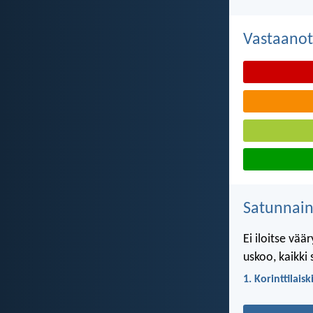
Vastaanot
Satunnai
Ei iloitse vää
uskoo, kaikki s
1. Korinttilaisk