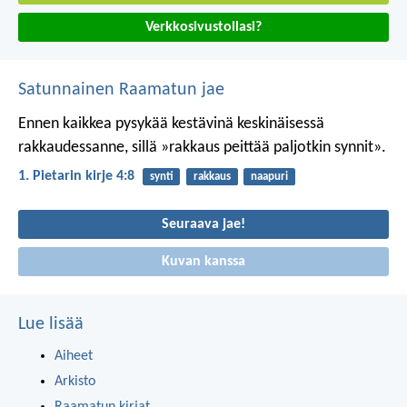
Verkkosivustollasi?
Satunnainen Raamatun jae
Ennen kaikkea pysykää kestävinä keskinäisessä
rakkaudessanne, sillä »rakkaus peittää paljotkin synnit».
1. Pietarin kirje 4:8
synti
rakkaus
naapuri
Seuraava jae!
Kuvan kanssa
Lue lisää
Aiheet
Arkisto