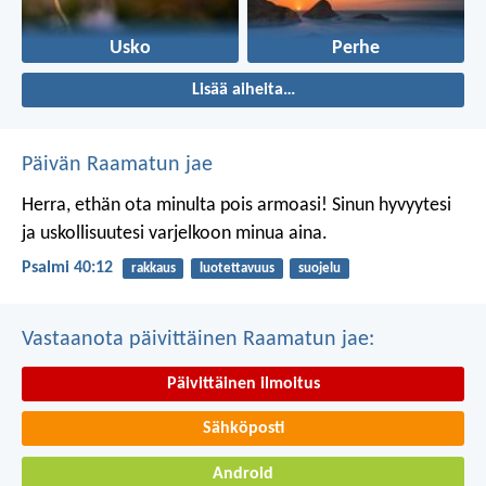
Usko
Perhe
Lisää aiheita…
Päivän Raamatun jae
Herra, ethän ota minulta pois armoasi!
Sinun hyvyytesi
ja uskollisuutesi
varjelkoon minua aina.
Psalmi 40:12
rakkaus
luotettavuus
suojelu
Vastaanota päivittäinen Raamatun jae:
Päivittäinen ilmoitus
Sähköposti
Android