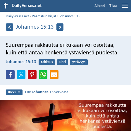
DailyVerses.net
Aiheet
Tilaa
DailyVerses.net
›
Raamatun kirjat
›
Johannes
›
15
Johannes 15:13
Suurempaa rakkautta ei kukaan voi osoittaa,
kuin että antaa henkensä ystäviensä puolesta.
Johannes 15:13
rakkaus
uhri
ystävyys
Lue
Johannes 15
verkossa
KR92