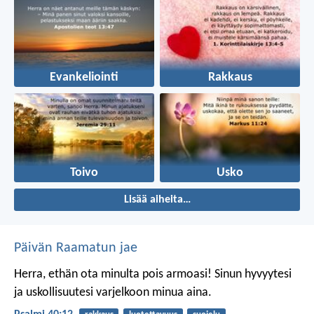
Evankeliointi
Rakkaus
Toivo
Usko
Lisää aiheita…
Päivän Raamatun jae
Herra, ethän ota minulta pois armoasi!
Sinun hyvyytesi
ja uskollisuutesi
varjelkoon minua aina.