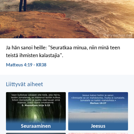
Ja hän sanoi heille: "Seuratkaa minua, niin minä teen
teistä ihmisten kalastajia".
Matteus 4:19 - KR38
Liittyvät aiheet
Seuraaminen
Jeesus