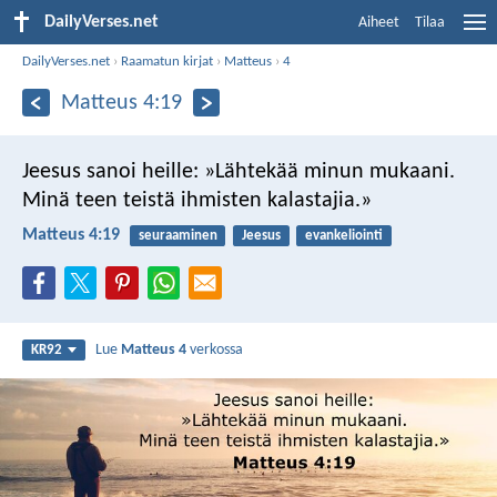
DailyVerses.net
Aiheet
Tilaa
DailyVerses.net
›
Raamatun kirjat
›
Matteus
›
4
Matteus 4:19
Jeesus sanoi heille: »Lähtekää minun mukaani.
Minä teen teistä ihmisten kalastajia.»
Matteus 4:19
seuraaminen
Jeesus
evankeliointi
Lue
Matteus 4
verkossa
KR92