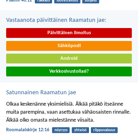
Psalmi 40:12
rakkaus
luotettavuus
suojelu
Vastaanota päivittäinen Raamatun jae:
Päivittäinen ilmoitus
Sähköposti
Android
Verkkosivustollasi?
Satunnainen Raamatun jae
Olkaa keskenänne yksimielisiä. Älkää pitäkö itseänne
muita parempina, vaan asettukaa vähäosaisten rinnalle.
Älkää olko omasta mielestänne viisaita.
Roomalaiskirje 12:16
nöyryys
yhteisö
riippuvaisuus