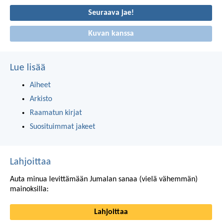
Seuraava jae!
Kuvan kanssa
Lue lisää
Aiheet
Arkisto
Raamatun kirjat
Suosituimmat jakeet
Lahjoittaa
Auta minua levittämään Jumalan sanaa (vielä vähemmän)
mainoksilla:
Lahjoittaa