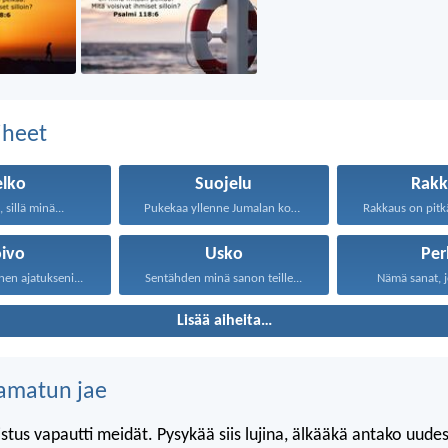
aiheet
elko
Suojelu
Rakk
 sillä minä...
Pukekaa yllenne Jumalan koko...
oivo
Usko
Per
nen ajatukseni...
Sentähden minä sanon teille...
Nämä sanat, j
Lisää aiheita…
amatun jae
stus vapautti meidät. Pysykää siis lujina, älkääkä antako uude