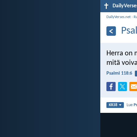
DailyVerse
DailyVerses.net
›
R
Psa
Herra on 
mitä voiv
Psalmi 118:6
Lue
P
KR38