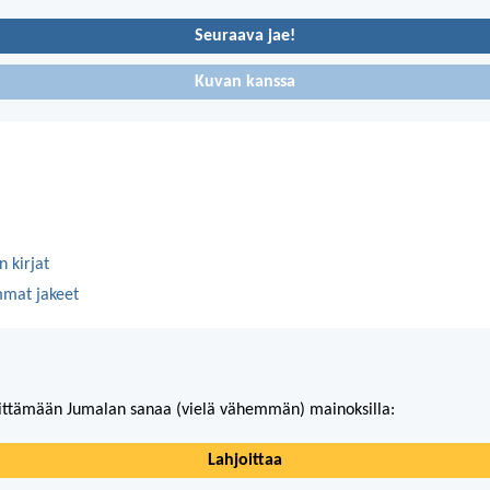
Seuraava jae!
Kuvan kanssa
 kirjat
mmat jakeet
ittämään Jumalan sanaa (vielä vähemmän) mainoksilla:
Lahjoittaa