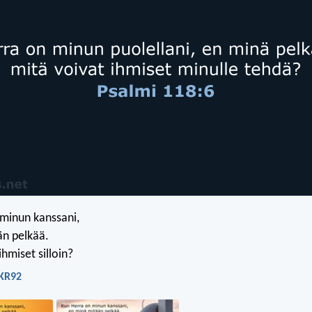
minun kanssani,
än pelkää.
ihmiset silloin?
 KR92