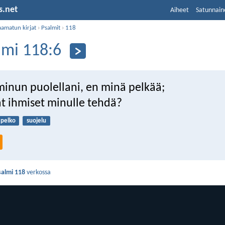
s.net
Aiheet
Satunnain
aamatun kirjat
›
Psalmit
›
118
lmi 118:6
minun puolellani, en minä pelkää;
at ihmiset minulle tehdä?
pelko
suojelu
salmi 118
verkossa