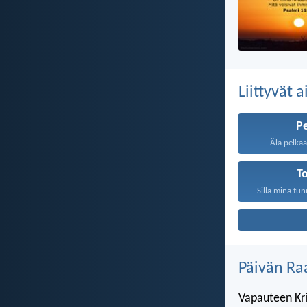
Liittyvät 
P
Älä pelkää,
T
Sillä minä tun
Päivän Ra
Vapauteen Kri