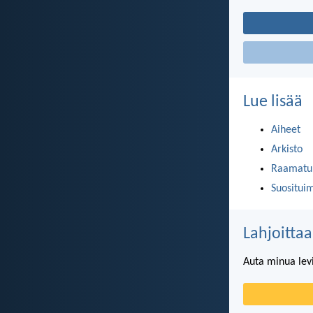
Lue lisää
Aiheet
Arkisto
Raamatun
Suositui
Lahjoittaa
Auta minua lev