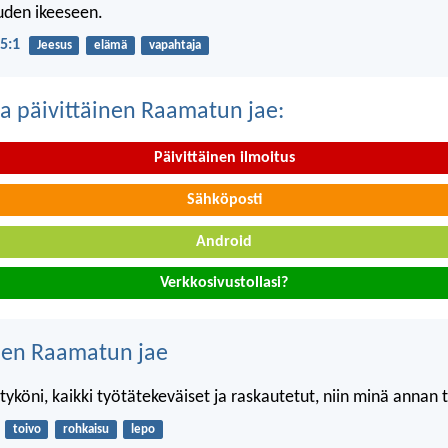
uden ikeeseen.
 5:1
Jeesus
elämä
vapahtaja
a päivittäinen Raamatun jae:
Päivittäinen ilmoitus
Sähköposti
Android
Verkkosivustollasi?
nen Raamatun jae
yköni, kaikki työtätekeväiset ja raskautetut, niin minä annan t
toivo
rohkaisu
lepo