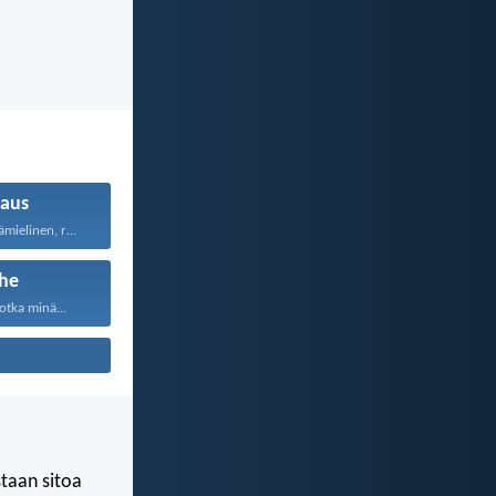
aus
Rakkaus on pitkämielinen, rakkaus...
he
otka minä...
staan sitoa