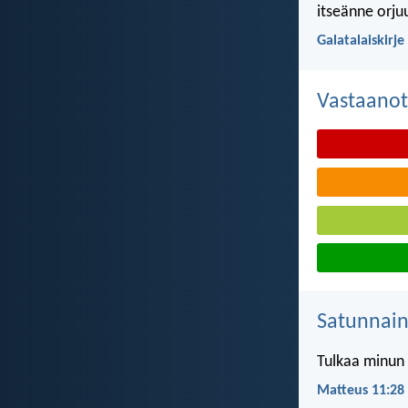
itseänne orju
Galatalaiskirje
Vastaanot
Satunnai
Tulkaa minun t
Matteus 11:28