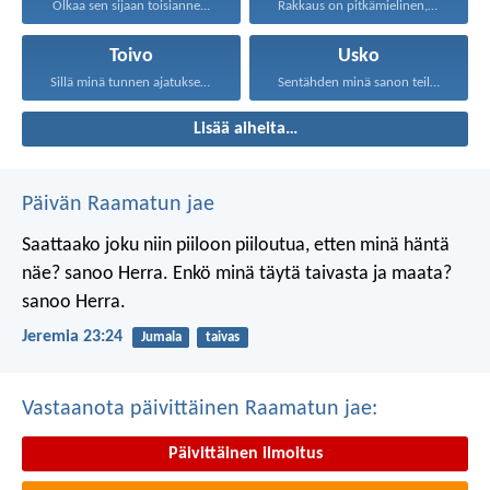
Olkaa sen sijaan toisianne...
Rakkaus on pitkämielinen, rakkaus...
Toivo
Usko
Sillä minä tunnen ajatukseni...
Sentähden minä sanon teille...
Lisää aiheita…
Päivän Raamatun jae
Saattaako joku niin piiloon piiloutua,
etten minä häntä
näe? sanoo Herra.
Enkö minä täytä taivasta ja maata?
sanoo Herra.
Jeremia 23:24
Jumala
taivas
Vastaanota päivittäinen Raamatun jae:
Päivittäinen ilmoitus