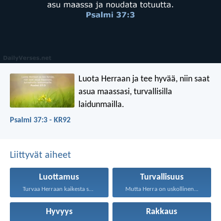
Luota Herraan ja tee hyvää,
niin saat
asua maassasi,
turvallisilla
laidunmailla.
Psalmi 37:3 - KR92
Liittyvät aiheet
Luottamus
Turvallisuus
Turvaa Herraan kaikesta sydämestäsi...
Mutta Herra on uskollinen...
Hyvyys
Rakkaus