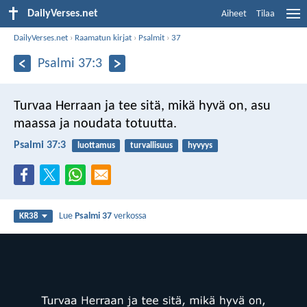
DailyVerses.net
Aiheet
Tilaa
DailyVerses.net
›
Raamatun kirjat
›
Psalmit
›
37
Psalmi 37:3
Turvaa Herraan ja tee sitä, mikä hyvä on,
asu
maassa ja noudata totuutta.
Psalmi 37:3
luottamus
turvallisuus
hyvyys
Lue
Psalmi 37
verkossa
KR38