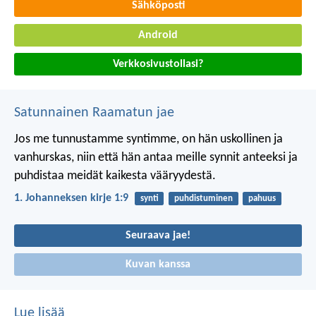
Sähköposti
Android
Verkkosivustollasi?
Satunnainen Raamatun jae
Jos me tunnustamme syntimme, on hän uskollinen ja
vanhurskas, niin että hän antaa meille synnit anteeksi ja
puhdistaa meidät kaikesta vääryydestä.
1. Johanneksen kirje 1:9
synti
puhdistuminen
pahuus
Seuraava jae!
Kuvan kanssa
Lue lisää