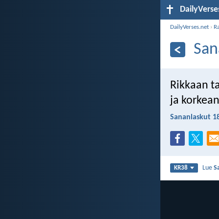
DailyVerse
DailyVerses.net
›
R
San
Rikkaan t
ja korkea
Sananlaskut 1
Lue
S
KR38