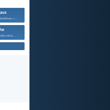
aus
Rakkaus on pitkämielinen, rakkaus...
he
otka minä...