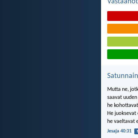
Vastaanot
Satunnai
Mutta ne, jot
saavat uuden
he kohottavat
He juoksevat 
he vaeltavat 
Jesaja 40:31