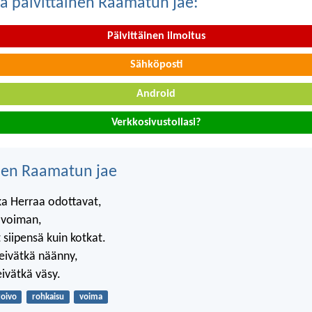
a päivittäinen Raamatun jae:
Päivittäinen ilmoitus
Sähköposti
Android
Verkkosivustollasi?
nen Raamatun jae
ka Herraa odottavat,
 voiman,
 siipensä kuin kotkat.
eivätkä näänny,
eivätkä väsy.
toivo
rohkaisu
voima