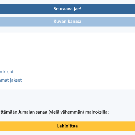
Seuraava jae!
Kuvan kanssa
 kirjat
mmat jakeet
ittämään Jumalan sanaa (vielä vähemmän) mainoksilla:
Lahjoittaa