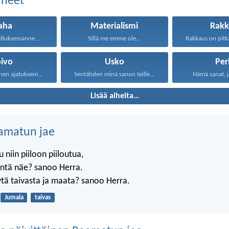
aiheet
aha
Materialismi
Rakk
Älkää olko vaelluksessanne ahneita...
Sillä me emme ole...
oivo
Usko
Per
nen ajatukseni...
Sentähden minä sanon teille...
Nämä sanat, j
Lisää aiheita…
amatun jae
 niin piiloon piiloutua,
äntä näe? sanoo Herra.
tä taivasta ja maata? sanoo Herra.
Jumala
taivas