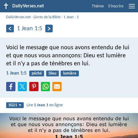
DailyVerses.net
Thème
S'inscrire
DailyVerses.net
›
Livres de la Bible
›
1 Jean
›
1
1 Jean 1:5
Voici le message que nous avons entendu de lui
et que nous vous annonçons: Dieu est lumière
et il n'y a pas de ténèbres en lui.
1 Jean 1:5
péché
Dieu
lumière
Lire
1 Jean 1
en ligne
SG21