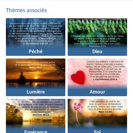
Thèmes associés
Péché
Dieu
Lumière
Amour
Espérance
Foi