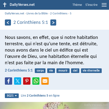
DailyVerses.net
Thème
S'inscrire
DailyVerses.net
›
Livres de la Bible
›
2 Corinthiens
›
5
2 Corinthiens 5:1
Nous savons, en effet, que si notre habitation
terrestre, qui n'est qu'une tente, est détruite,
nous avons dans le ciel un édifice qui est
l'œuvre de Dieu, une habitation éternelle qui
n'est pas faite par la main de l'homme.
2 Corinthiens 5:1
corps
vie
mourir
ciel
vie éternelle
Lire
2 Corinthiens 5
en ligne
SG21