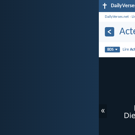
DailyVerse
DailyVerses.net
›
Li
Act
Lire
Ac
BDS
«