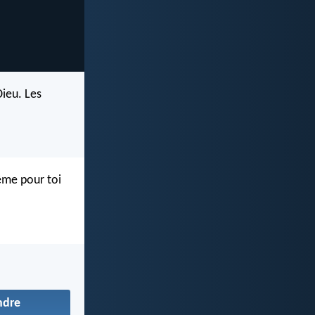
Dieu. Les
même pour toi
ndre