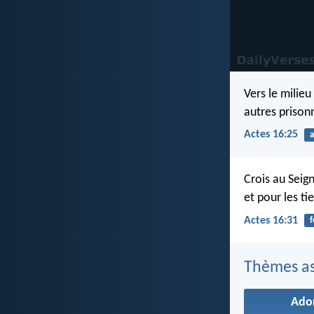
Vers le milieu
autres prisonn
Actes 16:25
a
Crois au Seign
et pour les ti
Actes 16:31
f
Thèmes as
Ado