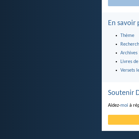
En savoir 
Thème
Recherch
Archives
Livres de
Versets l
Soutenir 
Aidez-
moi
à rép