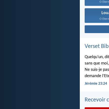
O Eterne
Lou
O Eterne
Verset Bib
Quelqu’un, dit
sans que moi, 
Ne suis-je pas
demande l’Ete
Jérémie 23:24
Recevoir c