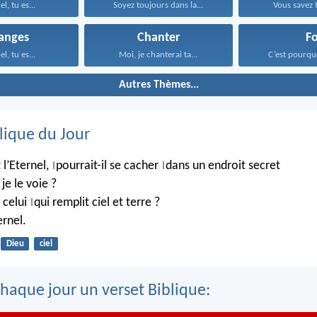
l, tu es...
Soyez toujours dans la...
Vous savez t
anges
Chanter
Fo
l, tu es...
Moi, je chanterai ta...
C’est pourquo
Autres Thèmes...
lique du Jour
 l’Eternel,
pourrait-il se cacher
dans un endroit secret
|
|
je le voie ?
 celui
qui remplit ciel et terre ?
|
rnel.
Dieu
ciel
haque jour un verset Biblique: