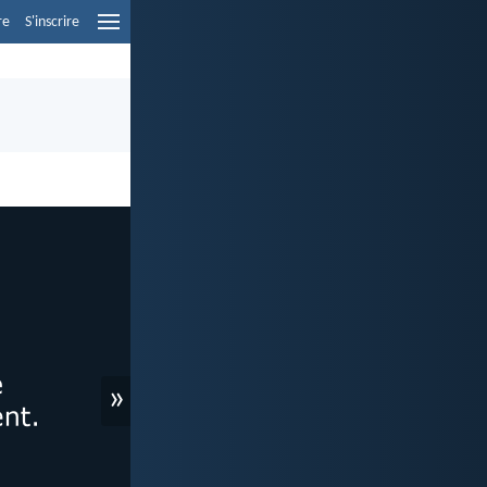
re
S'inscrire
»