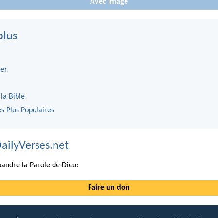
Avec Image
plus
er
 la Bible
es Plus Populaires
DailyVerses.net
andre la Parole de Dieu:
Faire un don