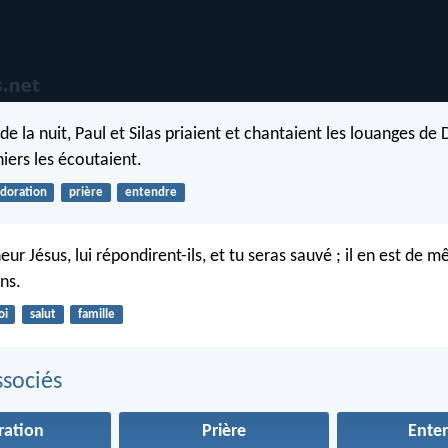
 de la nuit, Paul et Silas priaient et chantaient les louanges de 
iers les écoutaient.
doration
prière
entendre
eur Jésus, lui répondirent-ils, et tu seras sauvé ; il en est de 
ens.
oi
salut
famille
sociés
ration
Prière
Ente