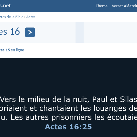
s.net
Thème
Verset Aléatoi
vres de la Bible
›
Actes
es 16
tes 16
en ligne