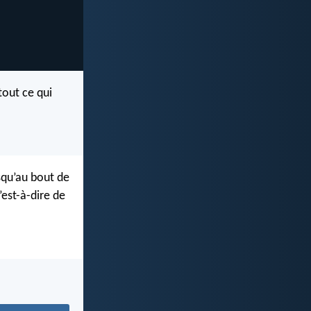
tout ce qui
usqu’au bout de
’est-à-dire de