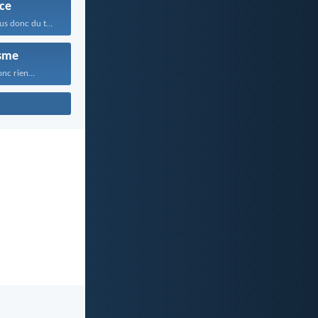
ce
Approchons-nous donc du trône...
sme
nc rien...