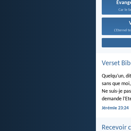
Évangé
Car le S
L’Eternel t
Verset Bib
Quelqu’un, dit
sans que moi, 
Ne suis-je pas
demande l’Ete
Jérémie 23:24
Recevoir c