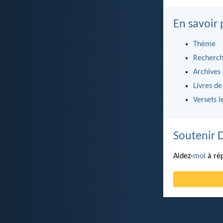
En savoir 
Thème
Recherch
Archives
Livres de
Versets l
Soutenir 
Aidez-
moi
à rép