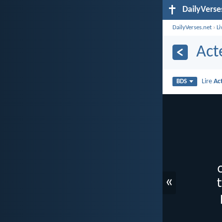
DailyVerse
DailyVerses.net
›
Li
Act
Lire
Ac
BDS
«