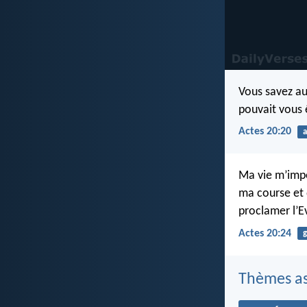
Vous savez au
pouvait vous 
Actes 20:20
Ma vie m’impor
ma course et 
proclamer l’E
Actes 20:24
g
Thèmes as