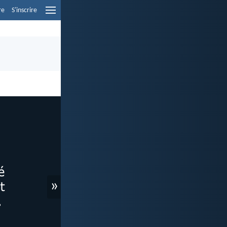
re
S'inscrire
»