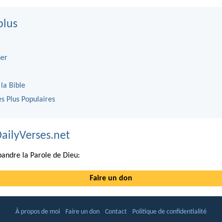
plus
er
 la Bible
es Plus Populaires
DailyVerses.net
andre la Parole de Dieu:
Faire un don
À propos de moi
Faire un don
Contact
Politique de confidentialité