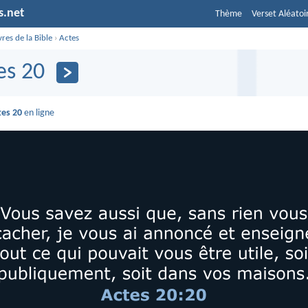
s.net
Thème
Verset Aléatoi
vres de la Bible
›
Actes
es 20
tes 20
en ligne