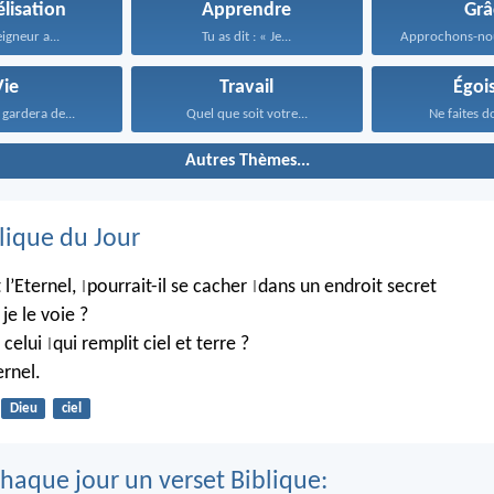
lisation
Apprendre
Grâ
eigneur a...
Tu as dit : « Je...
Vie
Travail
Égoi
e gardera de...
Quel que soit votre...
Ne faites do
Autres Thèmes...
lique du Jour
 l’Eternel,
pourrait-il se cacher
dans un endroit secret
|
|
je le voie ?
 celui
qui remplit ciel et terre ?
|
rnel.
Dieu
ciel
haque jour un verset Biblique: