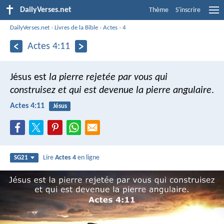
DailyVerses.net
Thème
S'inscrire
DailyVerses.net
›
Livres de la Bible
›
Actes
›
4
Actes 4:11
Jésus est
la pierre rejetée par vous qui
construisez et qui est devenue la pierre angulaire
.
Actes 4:11
Jésus
Lire
Actes 4
en ligne
SG21