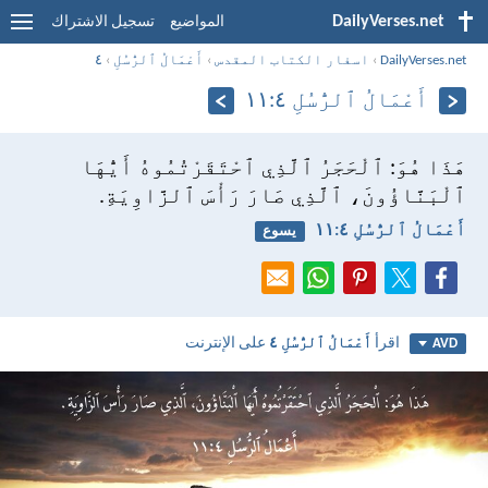
DailyVerses.net
المواضيع
تسجيل الاشتراك
DailyVerses.net
›
اسفار الكتاب المقدس
›
أَعْمَالُ ٱلرُّسُلِ
›
٤
أَعْمَالُ ٱلرُّسُلِ ٤:‏١١
هَذَا هُوَ: ٱلْحَجَرُ ٱلَّذِي ٱحْتَقَرْتُمُوهُ أَيُّهَا
ٱلْبَنَّاؤُونَ، ٱلَّذِي صَارَ رَأْسَ ٱلزَّاوِيَةِ.
أَعْمَالُ ٱلرُّسُلِ ٤:‏١١
يسوع
اقرأ
أَعْمَالُ ٱلرُّسُلِ ٤
على الإنترنت
AVD