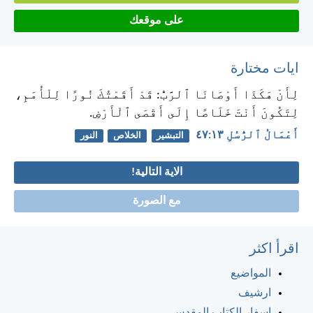
على موقعك
ايات مختارة
لِأَنْ هَكَذَا أَوْصَانَا ٱلرَّبُّ: قَدْ أَقَمْتُكَ نُورًا لِلْأُمَمِ،
لِتَكُونَ أَنْتَ خَلَاصًا إِلَى أَقْصَى ٱلْأَرْضِ.
أَعْمَالُ ٱلرُّسُلِ ١٣:‏٤٧
التبشير
الخلاص
النور
الاية التالية!
مع الصورة
اقرأ اكثر
المواضيع
ارشيف