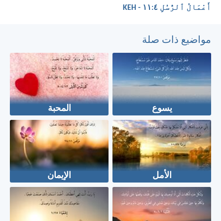
أَعْمَالُ ٱلرُّسُلِ ٤:‏١١ - KEH
مواضيع ذات صلة
يسوع
المحبة
الأمل
الإيمان