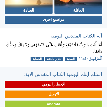
العائلة
العبادة
مواضيع اخرى
آية الكتاب المقدس اليومية
أَمَّا أَنْتَ يَا رَبُّ فَلَا تَمْنَعْ رَأْفَتَكَ عَنِّي. تَنْصُرُنِي رَحْمَتُكَ وَحَقُّكَ
دَائِمًا.
اَلْمَزَامِيرُ ٤٠:‏١١
المحبة
جدير بالثقة
الحماية
استلم أيتك اليومية الكتاب المقدس الآية:
الإخطار اليومي
الايميل
Android