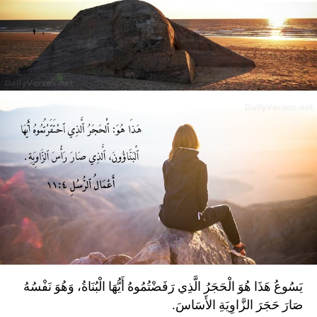
يَسُوعُ هَذَا هُوَ الْحَجَرُ الَّذِي رَفَضْتُمُوهُ أَيُّهَا الْبُنَاةُ، وَهُوَ نَفْسُهُ
صَارَ حَجَرَ الزَّاوِيَةِ الأَسَاسَ.