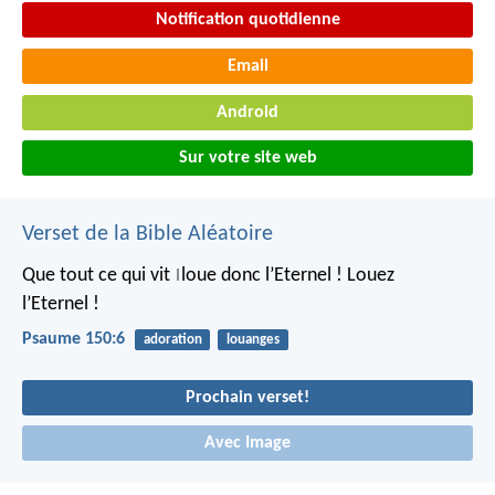
Notification quotidienne
Email
Android
Sur votre site web
Verset de la Bible Aléatoire
Que tout ce qui vit
loue donc l’Eternel !
Louez
|
l’Eternel !
Psaume 150:6
adoration
louanges
Prochain verset!
Avec Image