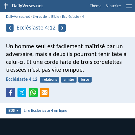
DailyVerses.net
Thème
S'inscrire
DailyVerses.net
›
Livres de la Bible
›
Ecclésiaste
›
4
Ecclésiaste 4:12
Un homme seul est facilement maîtrisé par un
adversaire, mais à deux ils pourront tenir tête à
celui-ci. Et une corde faite de trois cordelettes
tressées n’est pas vite rompue.
Ecclésiaste 4:12
relations
amitié
force
Lire
Ecclésiaste 4
en ligne
BDS