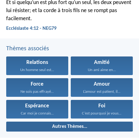
Et si quelqu’un est plus fort qu’un seul, les deux peuvent
lui résister; et la corde à trois fils ne se rompt pas
facilement.
Ecclésiaste 4:12 - NEG79
Thèmes associés
Relations
Amitié
Un homme seul est...
Un ami aime en...
Force
Amour
Ne sois pas effrayé...
L’amour est patient, il...
Espérance
Foi
Car moi je connais...
C’est pourquoi je vous...
Autres Thèmes...