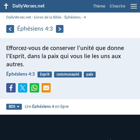
DailyVerses.net
Thème
S'inscrire
DailyVerses.net
›
Livres de la Bible
›
Éphésiens
›
4
Éphésiens 4:3
Efforcez-vous de conserver l’unité que donne
l’Esprit, dans la paix qui vous lie les uns aux
autres.
Éphésiens 4:3
Esprit
communauté
paix
Lire
Éphésiens 4
en ligne
BDS