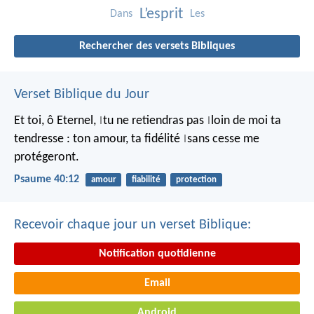
L’esprit
Dans
Les
Rechercher des versets Bibliques
Verset Biblique du Jour
Et toi, ô Eternel,
tu ne retiendras pas
loin de moi ta
|
|
tendresse :
ton amour, ta fidélité
sans cesse me
|
protégeront.
Psaume 40:12
amour
fiabilité
protection
Recevoir chaque jour un verset Biblique:
Notification quotidienne
Email
Android