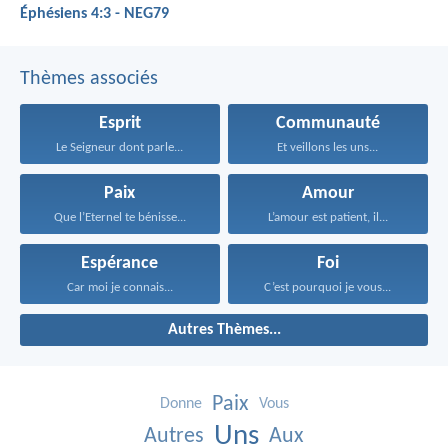
Éphésiens 4:3 - NEG79
Thèmes associés
Esprit
Communauté
Le Seigneur dont parle...
Et veillons les uns...
Paix
Amour
Que l’Eternel te bénisse...
L’amour est patient, il...
Espérance
Foi
Car moi je connais...
C’est pourquoi je vous...
Autres Thèmes...
Paix
Donne
Vous
Uns
Autres
Aux