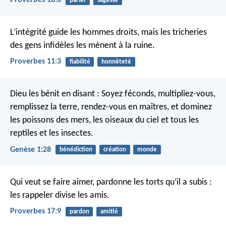
parler
sagesse
L’intégrité guide les hommes droits,
mais les tricheries
des gens infidèles les mènent à la ruine.
Proverbes 11:3
fiabilité
honnêteté
Dieu les bénit en disant : Soyez féconds, multipliez-vous,
remplissez la terre, rendez-vous en maîtres, et dominez
les poissons des mers, les oiseaux du ciel et tous les
reptiles et les insectes.
Genèse 1:28
bénédiction
création
monde
Qui veut se faire aimer, pardonne les torts qu’il a subis :
les rappeler divise les amis.
Proverbes 17:9
pardon
amitié