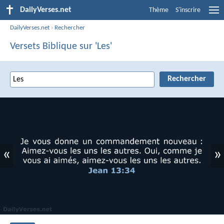
DailyVerses.net
Thème
S'inscrire
DailyVerses.net
›
Rechercher
Versets Biblique sur 'Les'
«
»