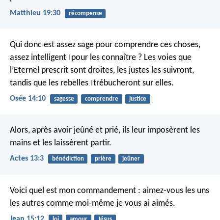
Matthieu 19:30
récompense
Qui donc est assez sage
pour comprendre ces choses,
assez intelligent
pour les connaître ?
Les voies que
|
l’Eternel prescrit sont droites,
les justes les suivront,
tandis que les rebelles
trébucheront sur elles.
|
Osée 14:10
sagesse
comprendre
justice
Alors, après avoir jeûné et prié, ils leur imposèrent les
mains et les laissèrent partir.
Actes 13:3
bénédiction
prière
jeûner
Voici quel est mon commandement : aimez-vous les uns
les autres comme moi-même je vous ai aimés.
Jean 15:12
loi
amour
Jésus