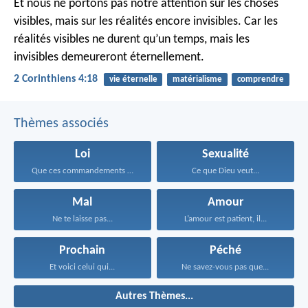
Et nous ne portons pas notre attention sur les choses
visibles, mais sur les réalités encore invisibles. Car les
réalités visibles ne durent qu’un temps, mais les
invisibles demeureront éternellement.
2 Corinthiens 4:18
vie éternelle
matérialisme
comprendre
Thèmes associés
Loi
Sexualité
Que ces commandements que...
Ce que Dieu veut...
Mal
Amour
Ne te laisse pas...
L’amour est patient, il...
Prochain
Péché
Et voici celui qui...
Ne savez-vous pas que...
Autres Thèmes...