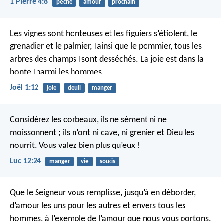
1 Pierre 4:8
péché
amour
prochain
Les vignes sont honteuses
et les figuiers s’étiolent,
le
grenadier et le palmier,
ainsi que le pommier,
tous les
|
arbres des champs
sont desséchés.
La joie est dans la
|
honte
parmi les hommes.
|
Joël 1:12
joie
deuil
manger
Considérez les corbeaux, ils ne sèment ni ne
moissonnent ; ils n’ont ni cave, ni grenier et Dieu les
nourrit. Vous valez bien plus qu’eux !
Luc 12:24
manger
vie
soucis
Que le Seigneur vous remplisse, jusqu’à en déborder,
d’amour les uns pour les autres et envers tous les
hommes, à l’exemple de l’amour que nous vous portons.