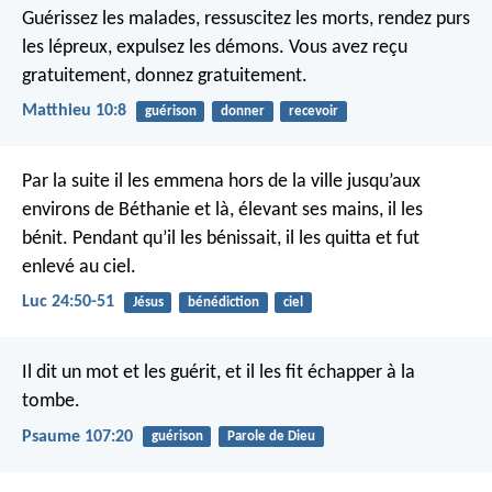
Guérissez les malades, ressuscitez les morts, rendez purs
les lépreux, expulsez les démons.
Vous avez reçu
gratuitement, donnez gratuitement.
Matthieu 10:8
guérison
donner
recevoir
Par la suite il les emmena hors de la ville jusqu’aux
environs de Béthanie et là, élevant ses mains, il les
bénit.
Pendant qu’il les bénissait, il les quitta et fut
enlevé au ciel.
Luc 24:50-51
Jésus
bénédiction
ciel
Il dit un mot et les guérit,
et il les fit échapper à la
tombe.
Psaume 107:20
guérison
Parole de Dieu