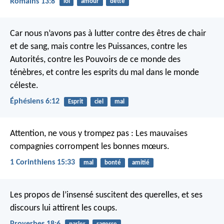
Romains 13:8
loi
amour
dette
Car nous n’avons pas à lutter contre des êtres de chair
et de sang, mais contre les Puissances, contre les
Autorités, contre les Pouvoirs de ce monde des
ténèbres, et contre les esprits du mal dans le monde
céleste.
Éphésiens 6:12
Esprit
ciel
mal
Attention, ne vous y trompez pas : Les mauvaises
compagnies corrompent les bonnes mœurs.
1 Corinthiens 15:33
mal
bonté
amitié
Les propos de l’insensé suscitent des querelles,
et ses
discours lui attirent les coups.
Proverbes 18:6