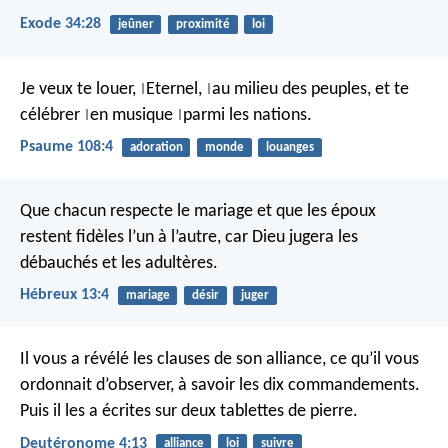
Exode 34:28
jeûner
proximité
loi
Je veux te louer,
Eternel,
au milieu des peuples,
et te
|
|
célébrer
en musique
parmi les nations.
|
|
Psaume 108:4
adoration
monde
louanges
Que chacun respecte le mariage et que les époux
restent fidèles l’un à l’autre, car Dieu jugera les
débauchés et les adultères.
Hébreux 13:4
mariage
désir
juger
Il vous a révélé les clauses de son alliance, ce qu’il vous
ordonnait d’observer, à savoir les dix commandements.
Puis il les a écrites sur deux tablettes de pierre.
Deutéronome 4:13
alliance
loi
suivre