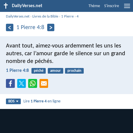
DailyVerses.net
Thème
S'inscrire
DailyVerses.net
›
Livres de la Bible
›
1 Pierre
›
4
1 Pierre 4:8
Avant tout, aimez-vous ardemment les uns les
autres, car l’amour garde le silence sur un grand
nombre de péchés.
1 Pierre 4:8
péché
amour
prochain
Lire
1 Pierre 4
en ligne
BDS