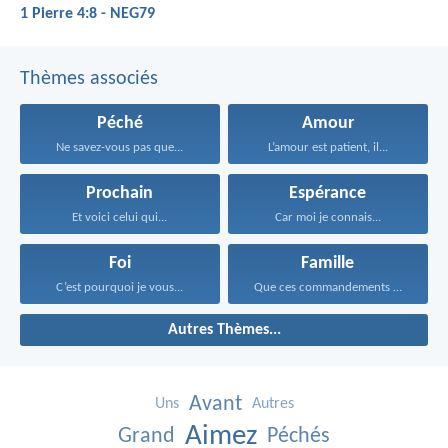
1 Pierre 4:8 - NEG79
Thèmes associés
Péché
Amour
Ne savez-vous pas que...
L’amour est patient, il...
Prochain
Espérance
Et voici celui qui...
Car moi je connais...
Foi
Famille
C’est pourquoi je vous...
Que ces commandements que...
Autres Thèmes...
Avant
Uns
Autres
Aimez
Grand
Péchés