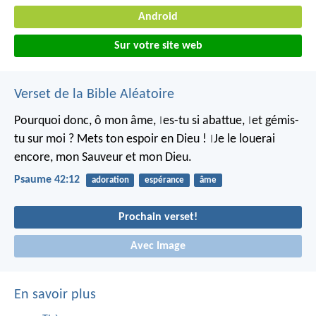
Android
Sur votre site web
Verset de la Bible Aléatoire
Pourquoi donc, ô mon âme,
es-tu si abattue,
et gémis-
|
|
tu sur moi ?
Mets ton espoir en Dieu !
Je le louerai
|
encore,
mon Sauveur et mon Dieu.
Psaume 42:12
adoration
espérance
âme
Prochain verset!
Avec Image
En savoir plus