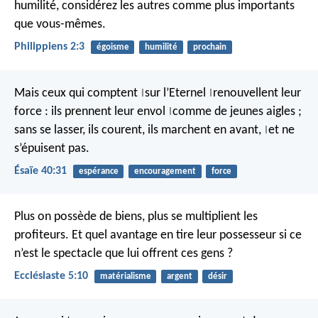
humilité, considérez les autres comme plus importants
que vous-mêmes.
Philippiens 2:3
égoisme
humilité
prochain
Mais ceux qui comptent
sur l’Eternel
renouvellent leur
|
|
force :
ils prennent leur envol
comme de jeunes aigles ;
|
sans se lasser, ils courent,
ils marchent en avant,
et ne
|
s’épuisent pas.
Ésaïe 40:31
espérance
encouragement
force
Plus on possède de biens, plus se multiplient les
profiteurs. Et quel avantage en tire leur possesseur si ce
n’est le spectacle que lui offrent ces gens ?
Ecclésiaste 5:10
matérialisme
argent
désir