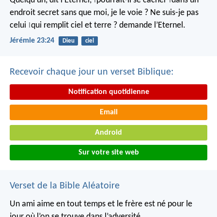
Quelqu’un, dit l’Eternel,
pourrait-il se cacher
dans un
|
|
endroit secret
sans que moi, je le voie ?
Ne suis-je pas
celui
qui remplit ciel et terre ?
demande l’Eternel.
|
Jérémie 23:24
Dieu
ciel
Recevoir chaque jour un verset Biblique:
Notification quotidienne
Email
Android
Sur votre site web
Verset de la Bible Aléatoire
Un ami aime en tout temps
et le frère est né pour le
jour où l’on se trouve dans l’adversité.