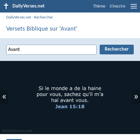
DailyVerses.net
Thème
S'inscrire
DailyVerses.net
›
Rechercher
Versets Biblique sur 'Avant'
«
»