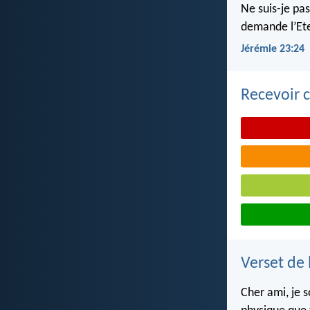
Ne suis-je pas
demande l’Ete
Jérémie 23:24
Recevoir c
Verset de 
Cher ami, je 