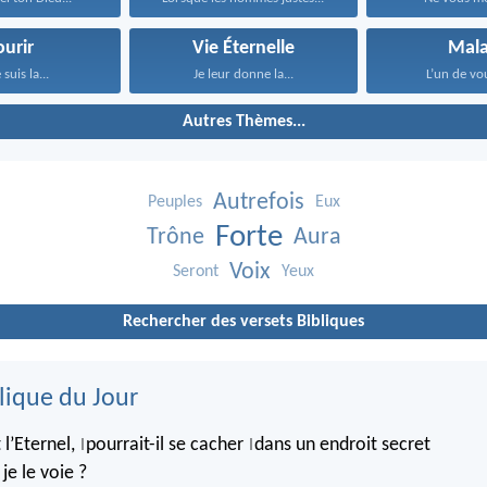
urir
Vie Éternelle
Mala
 suis la...
Je leur donne la...
L’un de vous
Autres Thèmes...
Autrefois
Peuples
Eux
Forte
Trône
Aura
Voix
Seront
Yeux
Rechercher des versets Bibliques
lique du Jour
 l’Eternel,
pourrait-il se cacher
dans un endroit secret
|
|
je le voie ?