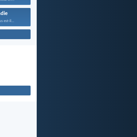
die
 est-il...