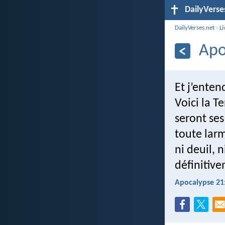
DailyVerse
DailyVerses.net
›
Li
Apo
Et j’enten
Voici la T
seront ses
toute larm
ni deuil, n
définitive
Apocalypse 21