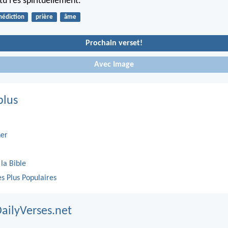
u l’es spirituellement.
nédiction
prière
âme
Prochain verset!
Avec Image
plus
er
 la Bible
es Plus Populaires
DailyVerses.net