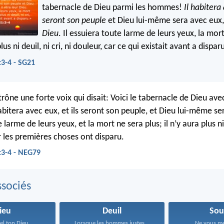
tabernacle de Dieu parmi les hommes!
Il habitera 
seront son peuple
et Dieu lui-même sera avec eux
Dieu
. Il essuiera toute larme de leurs yeux, la mor
plus ni deuil, ni cri, ni douleur, car ce qui existait avant a dispar
3-4 - SG21
trône une forte voix qui disait: Voici le tabernacle de Dieu ave
bitera avec eux, et ils seront son peuple, et Dieu lui-même ser
 larme de leurs yeux, et la mort ne sera plus; il n’y aura plus ni d
r les premières choses ont disparu.
:3-4 - NEG79
sociés
ieu
Deuil
Sou
el ton Dieu...
Lorsque les hommes justes...
Ne vous met