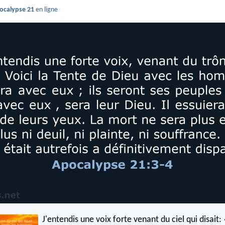
ocalypse 21
en ligne
J'entendis une voix forte venant du ciel qui disait: 