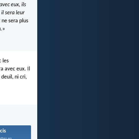
avec eux, ils
,
il sera leur
t ne sera plus
u.»
c les
a avec eux. Il
euil, ni cri,
cis
tez en...