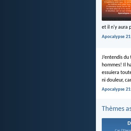
et il n'y aura 
Apocalypse 21:
J’entendis du 
hommes! Il ha
essuiera toute
ni douleur, ca
Apocalypse 21
Thèmes as
D
Car l’Etern