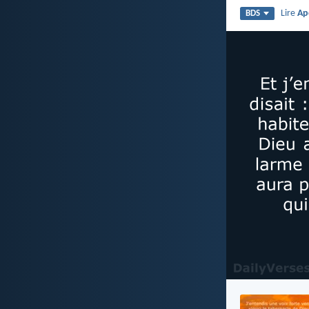
Lire
Ap
BDS