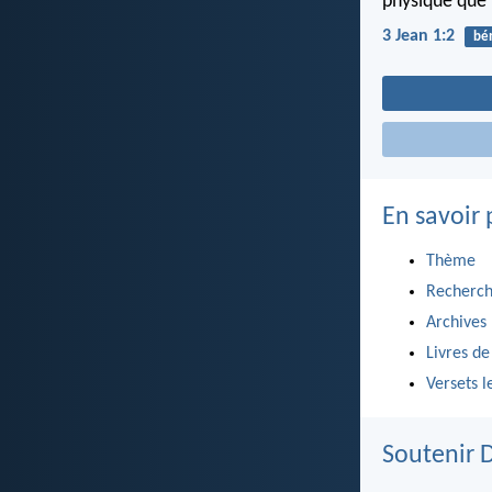
physique que t
3 Jean 1:2
bé
En savoir 
Thème
Recherch
Archives
Livres de
Versets l
Soutenir 