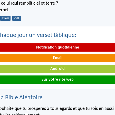
 celui
qui remplit ciel et terre ?
|
rnel.
Dieu
ciel
haque jour un verset Biblique:
Notification quotidienne
Email
Android
Sur votre site web
la Bible Aléatoire
souhaite que tu prospères à tous égards et que tu sois en auss