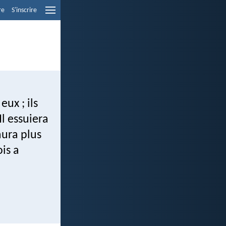
re
S'inscrire
ux ; ils
Il essuiera
aura plus
ois a