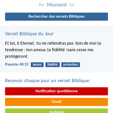
Moment
Par
Lui
Rechercher des versets Bibliques
Verset Biblique du Jour
Et toi, ô Eternel,
tu ne retiendras pas
loin de moi ta
|
|
tendresse :
ton amour, ta fidélité
sans cesse me
|
protégeront.
Psaume 40:12
amour
fiabilité
protection
Recevoir chaque jour un verset Biblique:
Notification quotidienne
Email
Android