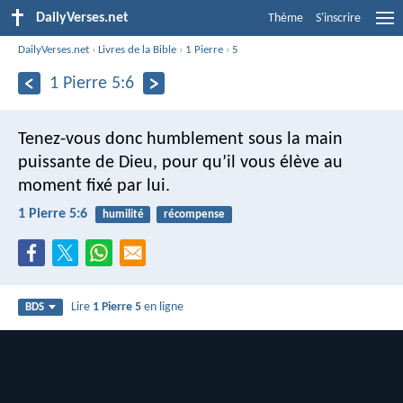
DailyVerses.net
Thème
S'inscrire
DailyVerses.net
›
Livres de la Bible
›
1 Pierre
›
5
1 Pierre 5:6
Tenez-vous donc humblement sous la main
puissante de Dieu, pour qu’il vous élève au
moment fixé par lui.
1 Pierre 5:6
humilité
récompense
Lire
1 Pierre 5
en ligne
BDS