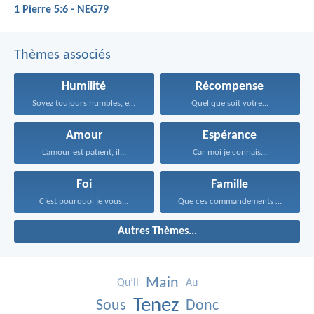
1 Pierre 5:6 - NEG79
Thèmes associés
Humilité
Récompense
Soyez toujours humbles, empreints...
Quel que soit votre...
Amour
Espérance
L’amour est patient, il...
Car moi je connais...
Foi
Famille
C’est pourquoi je vous...
Que ces commandements que...
Autres Thèmes...
Main
Qu’il
Au
Tenez
Sous
Donc