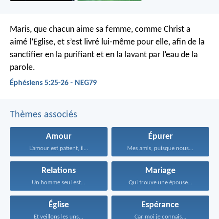
Maris, que chacun aime sa femme, comme Christ a
aimé l’Eglise, et s’est livré lui-même pour elle, afin de la
sanctifier en la purifiant et en la lavant par l’eau de la
parole.
Éphésiens 5:25-26 - NEG79
Thèmes associés
Amour
Épurer
L’amour est patient, il...
Mes amis, puisque nous...
Relations
Mariage
Un homme seul est...
Qui trouve une épouse...
Église
Espérance
Et veillons les uns...
Car moi je connais...