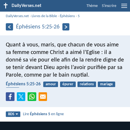
DailyVerses.net
Thème
S'inscrire
DailyVerses.net
›
Livres de la Bible
›
Éphésiens
›
5
Éphésiens 5:25-26
Quant à vous, maris, que chacun de vous aime
sa femme comme Christ a aimé l’Eglise : il a
donné sa vie pour elle afin de la rendre digne de
se tenir devant Dieu après l’avoir purifiée par sa
Parole, comme par le bain nuptial.
Éphésiens 5:25-26
amour
épurer
relations
mariage
église
Lire
Éphésiens 5
en ligne
BDS