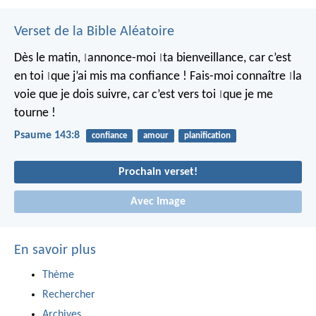
Verset de la Bible Aléatoire
Dès le matin,
annonce-moi
ta bienveillance,
car c’est
|
|
en toi
que j’ai mis ma confiance !
Fais-moi connaître
la
|
|
voie que je dois suivre,
car c’est vers toi
que je me
|
tourne !
Psaume 143:8
confiance
amour
planification
Prochain verset!
Avec Image
En savoir plus
Thème
Rechercher
Archives