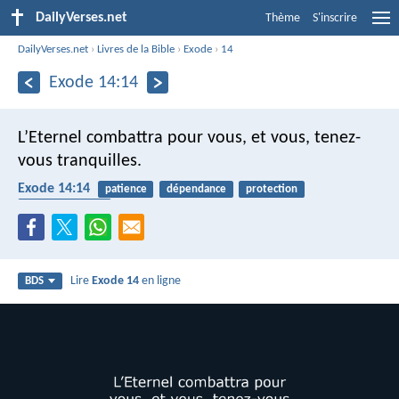
DailyVerses.net
Thème
S'inscrire
DailyVerses.net
›
Livres de la Bible
›
Exode
›
14
Exode 14:14
L’Eternel combattra pour vous, et vous, tenez-
vous tranquilles.
Exode 14:14
patience
dépendance
protection
combat spirituel
Lire
Exode 14
en ligne
BDS