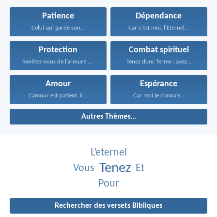
Patience
Dépendance
Celui qui garde son...
Car c’est moi, l’Eternel...
Protection
Combat spirituel
Revêtez-vous de l’armure de...
Tenez donc ferme : ayez...
Amour
Espérance
L’amour est patient, il...
Car moi je connais...
Autres Thèmes...
L’eternel
Tenez
Vous
Et
Pour
Rechercher des versets Bibliques