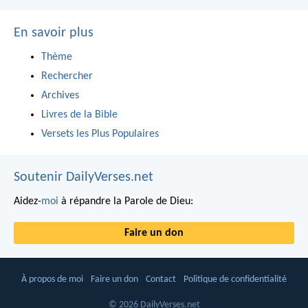
En savoir plus
Thème
Rechercher
Archives
Livres de la Bible
Versets les Plus Populaires
Soutenir DailyVerses.net
Aidez-
moi
à répandre la Parole de Dieu:
Faire un don
À propos de moi
Faire un don
Contact
Politique de confidentialité
© 2026 DailyVerses.net