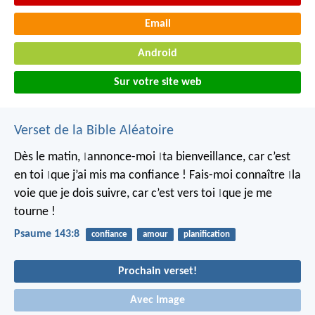
Email
Android
Sur votre site web
Verset de la Bible Aléatoire
Dès le matin,
annonce-moi
ta bienveillance,
car c’est
|
|
en toi
que j’ai mis ma confiance !
Fais-moi connaître
la
|
|
voie que je dois suivre,
car c’est vers toi
que je me
|
tourne !
Psaume 143:8
confiance
amour
planification
Prochain verset!
Avec Image