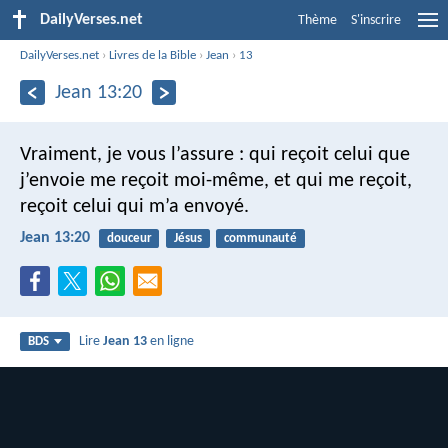
DailyVerses.net
Thème
S'inscrire
DailyVerses.net
›
Livres de la Bible
›
Jean
›
13
Jean 13:20
Vraiment, je vous l’assure : qui reçoit celui que
j’envoie me reçoit moi-même, et qui me reçoit,
reçoit celui qui m’a envoyé.
Jean 13:20
douceur
Jésus
communauté
Lire
Jean 13
en ligne
BDS