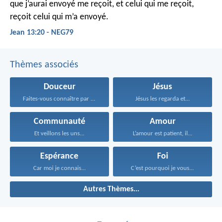
que j’aurai envoyé me reçoit, et celui qui me reçoit,
reçoit celui qui m’a envoyé.
Jean 13:20 - NEG79
Thèmes associés
Douceur
Jésus
Faites-vous connaître par votre...
Jésus les regarda et...
Communauté
Amour
Et veillons les uns...
L’amour est patient, il...
Espérance
Foi
Car moi je connais...
C’est pourquoi je vous...
Autres Thèmes...