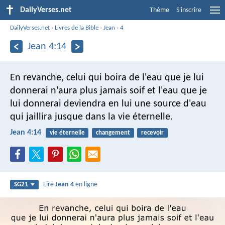
DailyVerses.net
Thème
S'inscrire
DailyVerses.net
›
Livres de la Bible
›
Jean
›
4
Jean 4:14
En revanche, celui qui boira de l'eau que je lui
donnerai n'aura plus jamais soif et l'eau que je
lui donnerai deviendra en lui une source d'eau
qui jaillira jusque dans la vie éternelle.
Jean 4:14
vie éternelle
changement
recevoir
Lire
Jean 4
en ligne
SG21