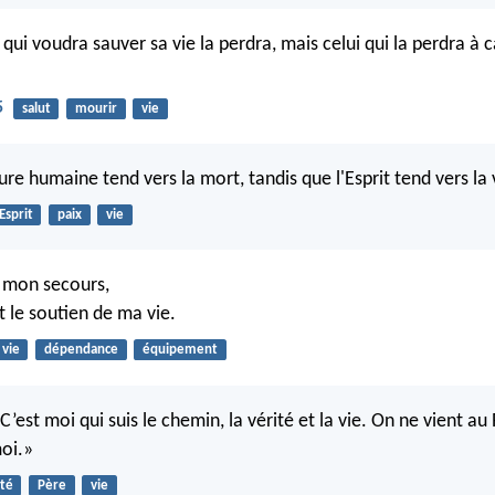
i qui voudra sauver sa vie la perdra, mais celui qui la perdra à
5
salut
mourir
vie
ture humaine tend vers la mort, tandis que l'Esprit tend vers la v
Esprit
paix
vie
 mon secours,
t le soutien de ma vie.
vie
dépendance
équipement
 «C’est moi qui suis le chemin, la vérité et la vie. On ne vient au
oi.»
ité
Père
vie