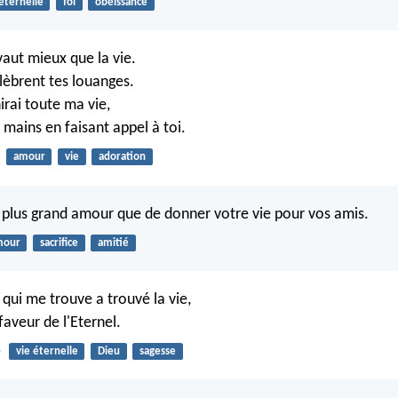
 éternelle
foi
obéissance
vaut mieux que la vie.
lèbrent tes louanges.
nirai toute ma vie,
 mains en faisant appel à toi.
amour
vie
adoration
de plus grand amour que de donner votre vie pour vos amis.
mour
sacrifice
amitié
i qui me trouve a trouvé la vie,
 faveur de l'Eternel.
5
vie éternelle
Dieu
sagesse