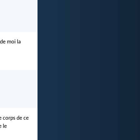
 de moi la
e corps de ce
e le