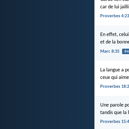
car de lui jail
Proverbes 4:2
En effet, celu
et de la bonn
Marc 8:35
év
La langue a p
ceux qui aimen
Proverbes 18:
Une parole po
tandis que la 
Proverbes 15: