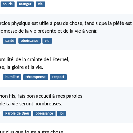
soucis
manger
vie
ercice physique est utile à peu de chose, tandis que la piété est 
promesse de la vie présente et de la vie à venir.
8
santé
obéissance
vie
umilité, de la crainte de l'Eternel,
se, la gloire et la vie.
4
humilité
récompense
respect
on fils, fais bon accueil à mes paroles
 de ta vie seront nombreuses.
0
Parole de Dieu
obéissance
loi
r plus que toute autre chose,