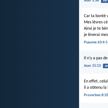
Jean 3:36
vie
Car ta bonté 
Mes lèvres cé
Ainsi je te bé
je lèverai mes
Psaume 63:4-5
Il n'y a pas 
Jean 15:13
a
En effet, celu
il a obtenu la
Proverbes 8:3