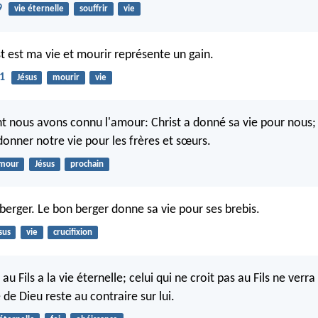
9
vie éternelle
souffrir
vie
st est ma vie et mourir représente un gain.
21
Jésus
mourir
vie
 nous avons connu l'amour: Christ a donné sa vie pour nous; 
onner notre vie pour les frères et sœurs.
mour
Jésus
prochain
 berger. Le bon berger donne sa vie pour ses brebis.
sus
vie
crucifixion
 au Fils a la vie éternelle; celui qui ne croit pas au Fils ne verra 
 de Dieu reste au contraire sur lui.