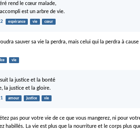
féré rend le cœur malade,
 accompli est un arbre de vie.
12
espérance
vie
cœur
voudra sauver sa vie la perdra, mais celui qui la perdra à cause
fice
vie
suit la justice et la bonté
, la justice et la gloire.
21
amour
justice
vie
étez pas pour votre vie de ce que vous mangerez, ni pour votr
z habillés. La vie est plus que la nourriture et le corps plus qu