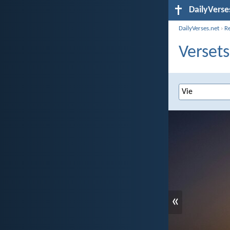
DailyVerse
DailyVerses.net
›
R
Versets
«