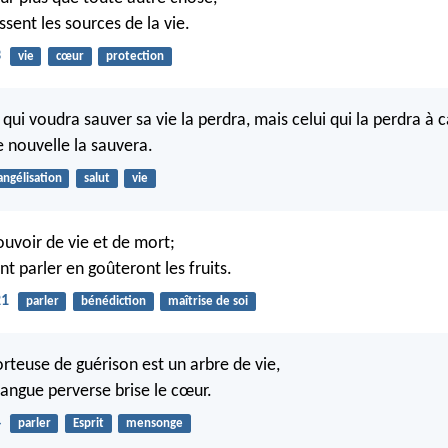
lissent les sources de la vie.
3
vie
cœur
protection
i qui voudra sauver sa vie la perdra, mais celui qui la perdra à
e nouvelle la sauvera.
angélisation
salut
vie
ouvoir de vie et de mort;
t parler en goûteront les fruits.
21
parler
bénédiction
maîtrise de soi
rteuse de guérison est un arbre de vie,
langue perverse brise le cœur.
4
parler
Esprit
mensonge