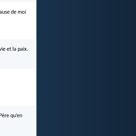
 cause de moi
ie et la paix.
 Père qu’en