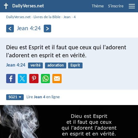
DailyVerses.net
Thème
S'inscrire
DailyVerses.net
›
Livres de la Bible
›
Jean
›
4
Jean 4:24
Dieu est Esprit et il faut que ceux qui l'adorent
l'adorent en esprit et en vérité.
Jean 4:24
verité
adoration
Esprit
Lire
Jean 4
en ligne
SG21