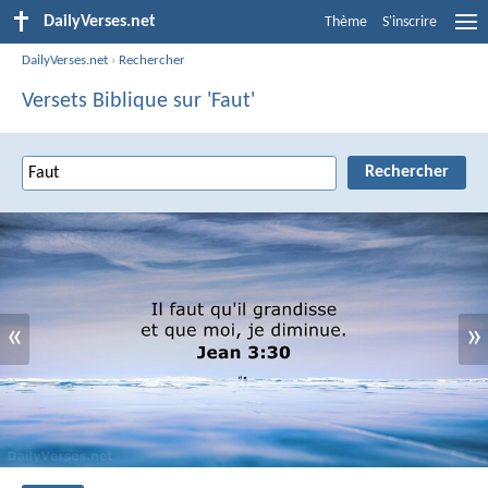
DailyVerses.net
Thème
S'inscrire
DailyVerses.net
›
Rechercher
Versets Biblique sur 'Faut'
«
»